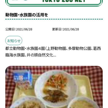
動物園・水族園の活用を
公開日
2021/06/28
更新日
2021/06/28
お知らせ
都立動物園・水族園４園（上野動物園、多摩動物公園、葛西
臨海水族園、井の頭自然文化...