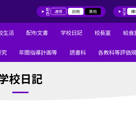
配色
文字
通常
白地
黒地
標
校生活
配布文書
学校日記
校長室
給食
研究
年間指導計画等
読書科
各教科等評価
学校日記