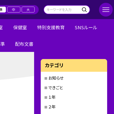
準
中
大
室
保健室
特別支援教育
SNSルール
規準
配布文書
カテゴリ
お知らせ
できごと
１年
２年