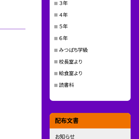
３年
４年
５年
６年
みつばち学級
校長室より
給食室より
読書科
配布文書
お知らせ