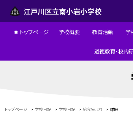
江戸川区立南小岩小学校
トップページ
学校概要
教育活動
学
道徳教育・校内
トップページ
>
学校日記
>
学校日記
>
給食室より
>
詳細