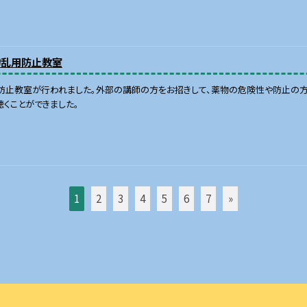
物乱用防止教室
防止教室が行われました。外部の講師の方をお招きして、薬物の危険性や防止の方
くことができました。
1
2
3
4
5
6
7
»