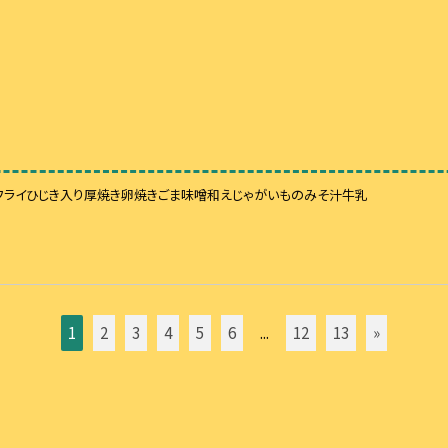
フライひじき入り厚焼き卵焼きごま味噌和えじゃがいものみそ汁牛乳
1
2
3
4
5
6
...
12
13
»