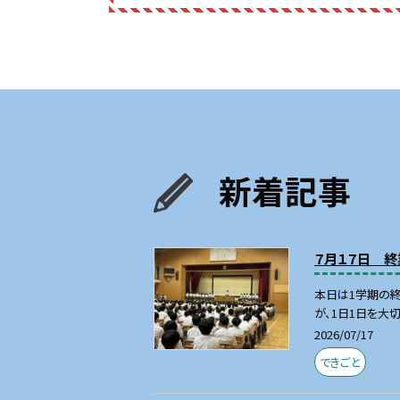
新着記事
７月１７日 終
本日は1学期の
が、1日1日を大切
2026/07/17
できごと