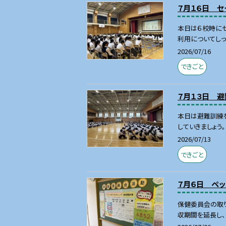
７月１６日 セ
本日は６校時にセ
利用についてしっ
2026/07/16
できごと
７月１３日 
本日は避難訓練
していきましょう。
2026/07/13
できごと
７月６日 ペ
保健委員会の取り
収期間を延長し、