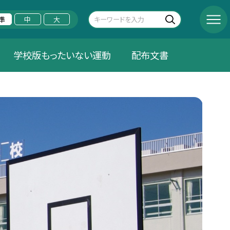
準
中
大
学校版もったいない運動
配布文書