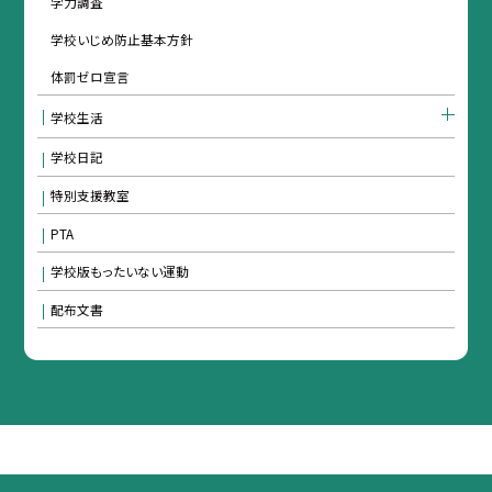
学力調査
学校いじめ防止基本方針
体罰ゼロ宣言
学校生活
学校日記
特別支援教室
PTA
学校版もったいない運動
配布文書