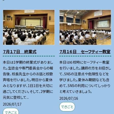
７月１７日 終業式
７月１６日 セーフティー教室
本日は1学期の終業式がありまし
本日は６校時にセーフティー教室
た。生徒会や専門委員会からの報
を行いました。講師の方をお招きし
告後、校長先生からのお話と校歌
て、SNSの注意点や危険性などを
斉唱を行いました。明日から夏休
学びました。夏休み期間なども含
みとなりますが、1日1日を大切に
めて、SNSの利用についてしっかり
過ごしてください。そして、2学期に
と考えていきましょう。
元気に登校して...
2026/07/16
2026/07/17
できごと
できごと