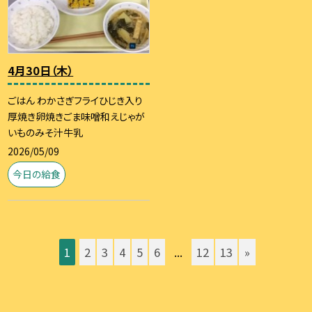
4月30日（木）
ごはん わかさぎフライひじき入り
厚焼き卵焼きごま味噌和えじゃが
いものみそ汁牛乳
2026/05/09
今日の給食
1
2
3
4
5
6
...
12
13
»