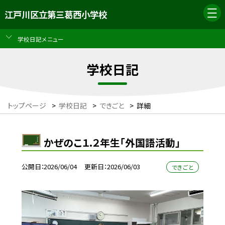
江戸川区立第三葛西小学校
学校日記メニュー
学校日記
トップページ
>
学校日記
>
できごと
>
詳細
かぜのこ１.２年生「外国語活動」
公開日
2026/06/04
更新日
2026/06/03
できごと