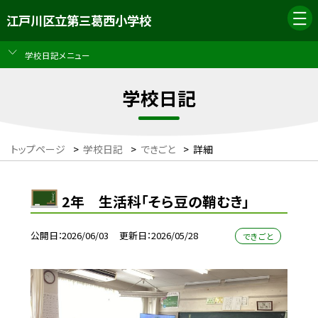
江戸川区立第三葛西小学校
学校日記メニュー
学校日記
トップページ
>
学校日記
>
できごと
>
詳細
2年 生活科「そら豆の鞘むき」
公開日
2026/06/03
更新日
2026/05/28
できごと