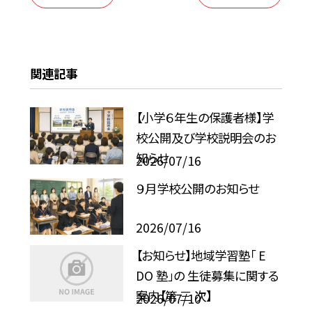
関連記事
【小学６年生の保護者様】学
校公開及び学校説明会のお
知らせ
2026/07/16
９月学校公開のお知らせ
2026/07/16
【お知らせ】地域学習塾「 E
DO 塾」の 生徒募集に関する
案内【第 三 次】
2026/07/10