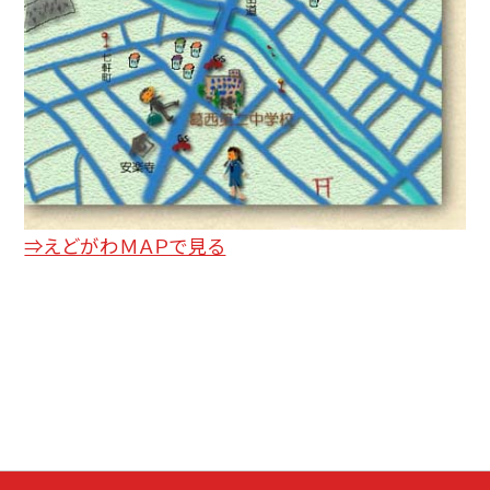
⇒えどがわＭＡＰで見る