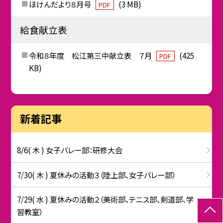
ほけんだより８月号
(3 MB)
PDF
給食献立表
令和８年度 松江第三中献立表 ７月
(425
PDF
KB)
新着記事
8/6( 木 ) 女子バレー部：研修大会
7/30( 木 ) 夏休みの活動３（陸上部、女子バレー部）
7/29( 水 ) 夏休みの活動２（美術部、テニス部、剣道部、学
習教室）