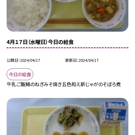
4月１７日（水曜日）今日の給食
公開日
2024/04/17
更新日
2024/04/17
今日の給食
牛乳ご飯鯖のねぎみそ焼き五色和え新じゃがのそぼろ煮