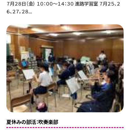
７月２８日（金） １０：００〜１４：３０ 進路学習室 ７月２５、２
６、２７，２８...
夏休みの部活：吹奏楽部