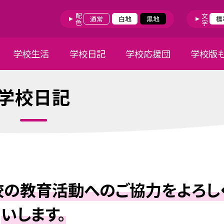
配色
文字
通常
白地
黒地
標
学校生活
学校日記
学校応援団
学校版
学校日記
校の教育活動へのご協力をよろし
いします。