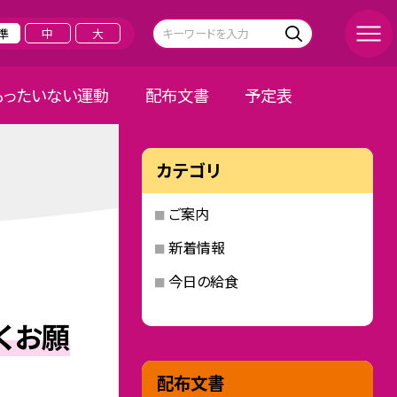
準
中
大
もったいない運動
配布文書
予定表
カテゴリ
ご案内
新着情報
今日の給食
くお願
配布文書