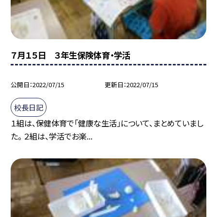
７月１５日 ３年生保険体育・学活
公開日
2022/07/15
更新日
2022/07/15
校長日記
１組は、保健体育で「健康な生活」について、まとめていまし
た。 ２組は、学活でお楽...