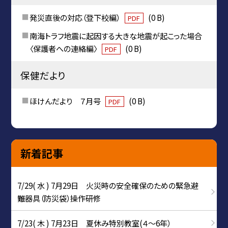
発災直後の対応（登下校編）
(0 B)
PDF
南海トラフ地震に起因する大きな地震が起こった場合
〈保護者への連絡編〉
(0 B)
PDF
保健だより
ほけんだより ７月号
(0 B)
PDF
新着記事
7/29( 水 ) 7月29日 火災時の安全確保のための緊急避
難器具（防災袋）操作研修
7/23( 木 ) 7月23日 夏休み特別教室(４～6年）