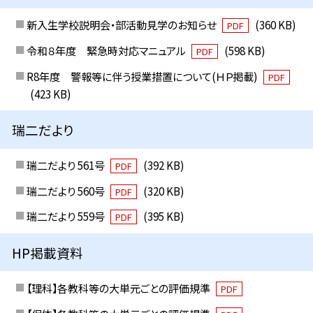
新入生学校説明会・部活動見学のお知らせ
(360 KB)
PDF
令和８年度 緊急時対応マニュアル
(598 KB)
PDF
R8年度 警報等に伴う授業措置について(ＨＰ掲載)
PDF
(423 KB)
瑞二だより
瑞二だより 561号
(392 KB)
PDF
瑞二だより 560号
(320 KB)
PDF
瑞二だより 559号
(395 KB)
PDF
HP掲載資料
【理科】各教科等の大単元ごとの評価規準
PDF