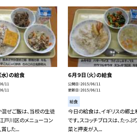
（水）の給食
６月９日（火）の給食
06/11
公開日
2015/06/11
06/11
更新日
2015/06/11
給食
か混ぜご飯は、当校の生徒
今日の給食は、イギリスの郷土
、江戸川区のメニューコン
です。スコッチブロスは、たっぷ
した...
菜と押麦が入...