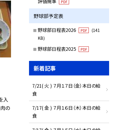
評価規準
PDF
野球部予定表
野球部日程表2026
(141
PDF
KB)
野球部日程表2025
PDF
新着記事
7/21( 火 ) ７月１７日（金）本日の給
食
を入
も肉の
7/17( 金 ) ７月１６日（木）本日の給
食
7/17( 金 ) ７月１５日（水）本日の給