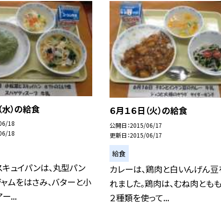
（水）の給食
６月１６日（火）の給食
06/18
公開日
2015/06/17
06/18
更新日
2015/06/17
給食
スキュイパンは、丸型パン
カレーは、鶏肉と白いんげん豆
ャムをはさみ、バターと小
れました。鶏肉は、むね肉とも
ー...
２種類を使って...