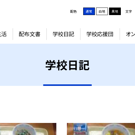
配色
通常
白地
黒地
文字
生活
配布文書
学校日記
学校応援団
オ
学校日記