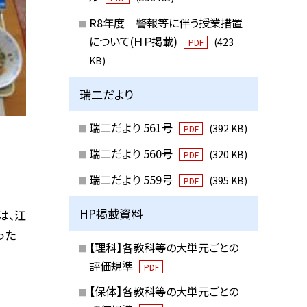
R8年度 警報等に伴う授業措置
について(ＨＰ掲載)
(423
PDF
KB)
瑞二だより
瑞二だより 561号
(392 KB)
PDF
瑞二だより 560号
(320 KB)
PDF
瑞二だより 559号
(395 KB)
PDF
HP掲載資料
は、江
った
【理科】各教科等の大単元ごとの
評価規準
PDF
【保体】各教科等の大単元ごとの