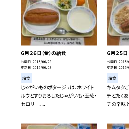
６月２６日（金）の給食
６月２５日
公開日
2015/06/28
公開日
2015/
更新日
2015/06/28
更新日
2015/
給食
給食
じゃがいものポタージュは、ホワイト
キムタクご
ルウとすりおろしたじゃがいも・玉葱・
チとたくあ
セロリー、...
チの辛味とた