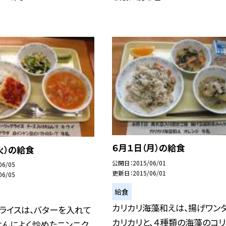
６月１日（月）の給食
火）の給食
公開日
2015/06/01
06/05
更新日
2015/06/01
06/05
給食
カリカリ海藻和えは、揚げワン
ライスは、バターを入れて
カリカリと、４種類の海藻のコリ
はんによく炒めたニンニク