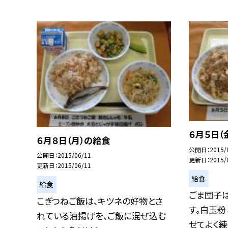
６月５日（
６月８日（月）の給食
公開日
2015/
公開日
2015/06/11
更新日
2015/
更新日
2015/06/11
給食
給食
ごま団子は
こぎつねご飯は、キツネの好物とさ
す。白玉
れている油揚げを、ご飯に混ぜ込む
せてよく練っ