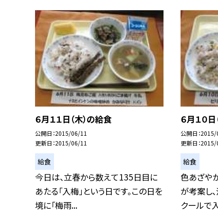
６月１１日（木）の給食
６月１０日
公開日
2015/06/11
公開日
2015/
更新日
2015/06/11
更新日
2015/
給食
給食
今日は、立春から数えて135日目に
色あざや
あたる「入梅」という日です。この日を
が考案し
境に「梅雨...
クールで入賞