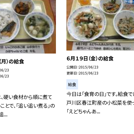
６月１９日（金）の給食
（月）の給食
公開日
2015/06/23
06/23
更新日
2015/06/23
06/23
給食
今日は「食育の日」です。給食で
は、硬い食材から順に煮て
戸川区春江町産の小松菜を使
ことで、「追い追い煮る」の
「えどちゃんあ...
...