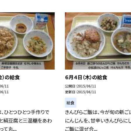
金）の給食
６月４日（木）の給食
06/11
公開日
2015/06/11
06/11
更新日
2015/06/11
給食
、ひとつひとつ手作りで
きんぴらご飯は、今が旬の新ご
粉と絹豆腐と三温糖をあわ
にんじんを、甘辛いきんぴらにし
て丸...
ご飯に混ぜ合...