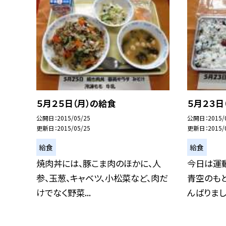
５月２５日（月）の給食
５月２３日
公開日
2015/05/25
公開日
2015/
更新日
2015/05/25
更新日
2015/
給食
給食
焼肉丼には、豚こま肉のほかに、人
今日は運
参、玉葱、キャベツ、小松菜など、肉だ
青空のも
けでなく野菜...
んばりました