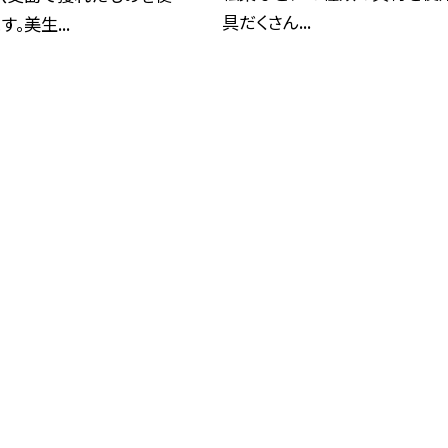
具だくさん...
。美生...