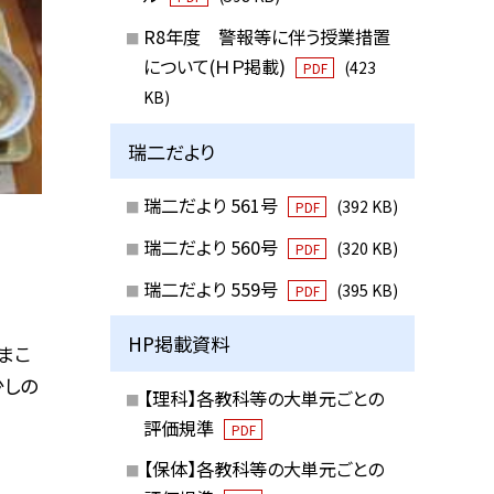
R8年度 警報等に伴う授業措置
について(ＨＰ掲載)
(423
PDF
KB)
瑞二だより
瑞二だより 561号
(392 KB)
PDF
瑞二だより 560号
(320 KB)
PDF
瑞二だより 559号
(395 KB)
PDF
HP掲載資料
まこ
少しの
【理科】各教科等の大単元ごとの
評価規準
PDF
【保体】各教科等の大単元ごとの