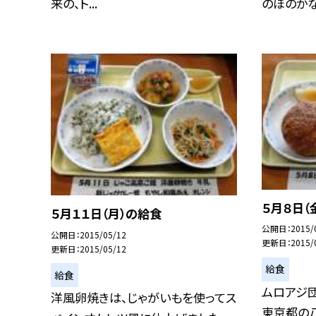
来の、ト...
のほのかな酸
５月８日（
５月１１日（月）の給食
公開日
2015/
公開日
2015/05/12
更新日
2015/
更新日
2015/05/12
給食
給食
ムロアジ
洋風卵焼きは、じゃがいもを使ってス
東京都の