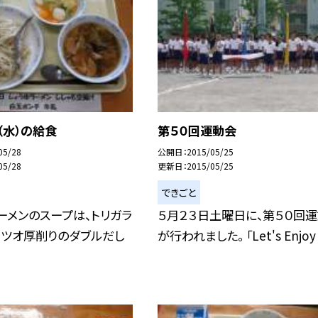
（水）の給食
第５０回運動会
05/28
公開日
2015/05/25
05/28
更新日
2015/05/25
できごと
ーメンのスープは、トリガラ
５月２３日土曜日に、第５０回
カツオ厚削りのダブルだし
が行われました。 「Let's Enjoy 