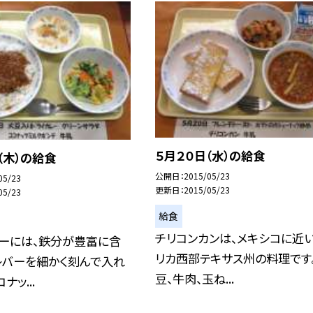
５月２０日（水）の給食
（木）の給食
公開日
2015/05/23
05/23
更新日
2015/05/23
05/23
給食
チリコンカンは、メキシコに近
レーには、鉄分が豊富に含
リカ西部テキサス州の料理です
レバーを細かく刻んで入れ
豆、牛肉、玉ね...
ナッ...