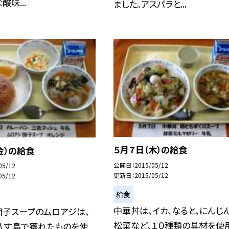
味...
ました。アスパラと...
５月７日（木）の給食
金）の給食
公開日
2015/05/12
05/12
更新日
2015/05/12
05/12
給食
中華丼は、イカ、なると、にんじ
団子スープのムロアジは、
松菜など、１０種類の具材を使用
八丈島で獲れたものを使