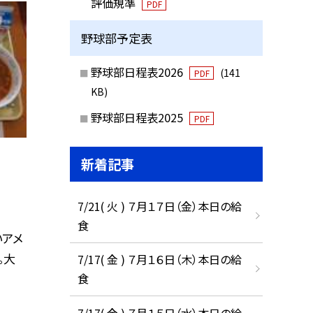
評価規準
PDF
野球部予定表
野球部日程表2026
(141
PDF
KB)
野球部日程表2025
PDF
新着記事
7/21( 火 ) ７月１７日（金）本日の給
食
いアメ
。大
7/17( 金 ) ７月１６日（木）本日の給
食
7/17( 金 ) ７月１５日（水）本日の給