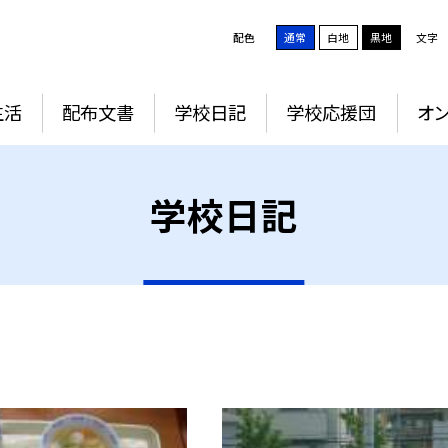
配色
通常
白地
黒地
文字
生活
配布文書
学校日記
学校応援団
オ
学校日記