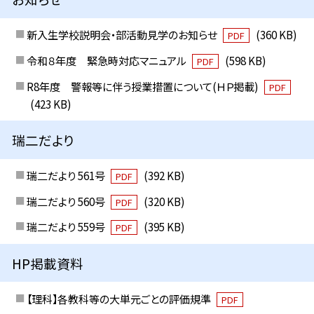
新入生学校説明会・部活動見学のお知らせ
(360 KB)
PDF
令和８年度 緊急時対応マニュアル
(598 KB)
PDF
R8年度 警報等に伴う授業措置について(ＨＰ掲載)
PDF
(423 KB)
瑞二だより
瑞二だより 561号
(392 KB)
PDF
瑞二だより 560号
(320 KB)
PDF
瑞二だより 559号
(395 KB)
PDF
HP掲載資料
【理科】各教科等の大単元ごとの評価規準
PDF