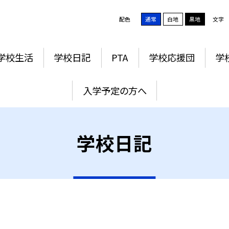
配色
通常
白地
黒地
文字
学校生活
学校日記
PTA
学校応援団
学
入学予定の方へ
学校日記