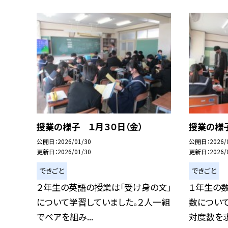
授業の様子 １月３０日（金）
授業の様子
公開日
2026/01/30
公開日
2026/
更新日
2026/01/30
更新日
2026/
できごと
できごと
２年生の英語の授業は「受け身の文」
１年生の
について学習していました。２人一組
数につい
でペアを組み...
対度数を求