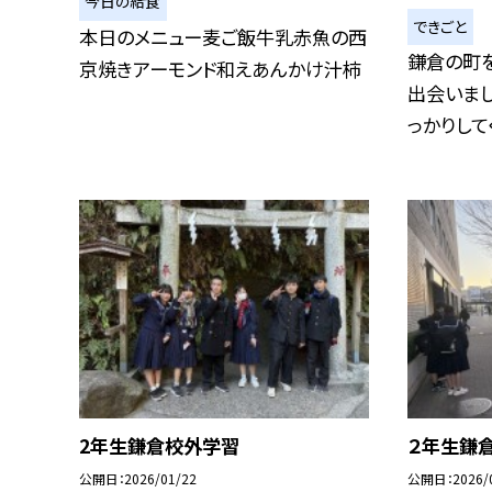
今日の給食
できごと
本日のメニュー麦ご飯牛乳赤魚の西
鎌倉の町
京焼きアーモンド和えあんかけ汁柿
出会いまし
っかりしてく
2年生鎌倉校外学習
２年生鎌
公開日
2026/01/22
公開日
2026/