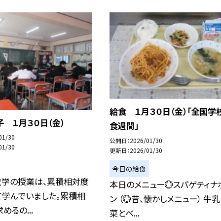
給食 １月３０日（金）「全国学
 １月３０日（金）
食週間」
01/30
公開日
2026/01/30
01/30
更新日
2026/01/30
今日の給食
数学の授業は、累積相対度
本日のメニュー💮スパゲティナ
て学んでいました。累積相
ン （💮昔、懐かしメニュー） 牛乳
めるの...
菜とベ...