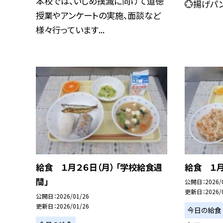
本校では、いじめ撲滅に向けて道徳
💮揚げパ
授業やアンケートの実施、面談など
様々行っています...
給食 １月２６日（月） 「学校給食週
給食 １月
間」
公開日
2026/
更新日
2026/
公開日
2026/01/26
更新日
2026/01/26
今日の給食