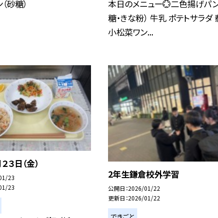
ン（砂糖）
本日のメニュー💮二色揚げパン
糖・きな粉） 牛乳 ポテトサラダ
小松菜ワン...
２３日（金）
2年生鎌倉校外学習
01/23
01/23
公開日
2026/01/22
更新日
2026/01/22
できごと