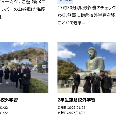
ュー☆ツナご飯 （新メニ
17時30分頃、最終班のチェッ
乳 レバーの山椒揚げ 海藻
わり、無事に鎌倉校外学習を終
..
ことができま...
倉校外学習
2年生鎌倉校外学習
01/22
公開日
2026/01/22
01/22
更新日
2026/01/22