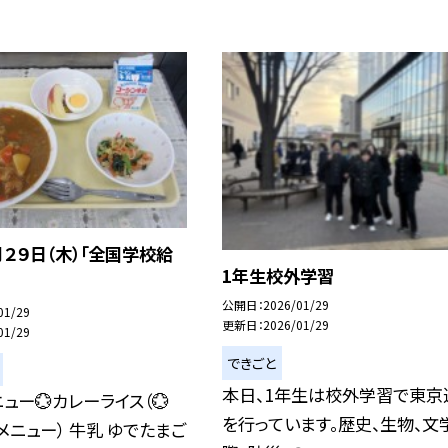
２９日（木）「全国学校給
1年生校外学習
公開日
2026/01/29
01/29
更新日
2026/01/29
01/29
できごと
本日、1年生は校外学習で東京
ュー💮カレーライス（💮
を行っています。歴史、生物、文
メニュー） 牛乳 ゆでたまご