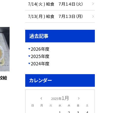
7/14( 火 ) 給食 ７月１４日（火）
7/13( 月 ) 給食 ７月１３日（月）
過去記事
2026年度
2025年度
2024年度
校給
カレンダー
1月
2025年
日
月
火
水
木
金
土
1
2
3
4