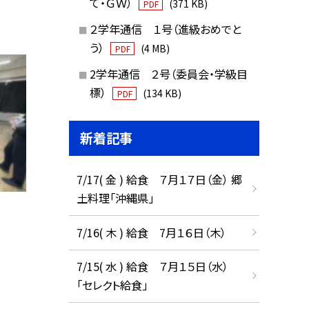
て・ＧＷ）
(371 KB)
PDF
２学年通信 １号（進級おめでと
う）
(4 MB)
PDF
2学年通信 ２号（委員会・学級目
標）
(134 KB)
PDF
新着記事
7/17( 金 ) 給食 ７月１７日（金） 郷
土料理「沖縄県」
7/16( 木 ) 給食 7月１６日（木）
7/15( 水 ) 給食 ７月１５日（水）
「セレクト給食」