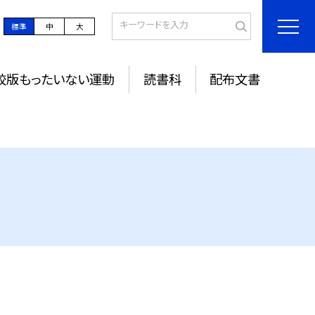
標準
中
大
校版もったいない運動
読書科
配布文書