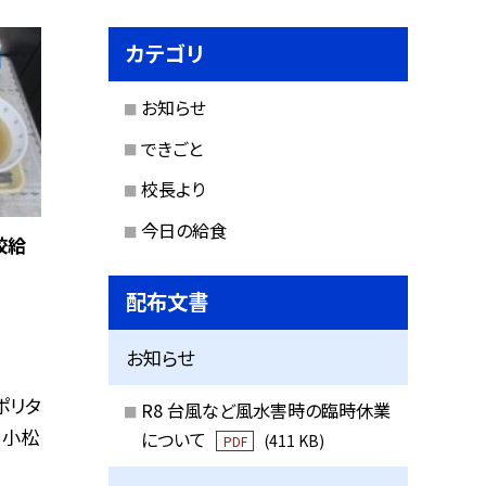
カテゴリ
お知らせ
できごと
校長より
今日の給食
校給
配布文書
お知らせ
ポリタ
R8 台風など風水害時の臨時休業
 小松
について
(411 KB)
PDF