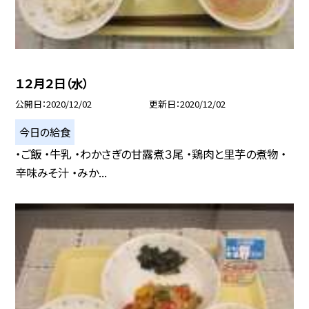
１２月２日（水）
公開日
2020/12/02
更新日
2020/12/02
今日の給食
・ご飯 ・牛乳 ・わかさぎの甘露煮３尾 ・鶏肉と里芋の煮物 ・
辛味みそ汁 ・みか...