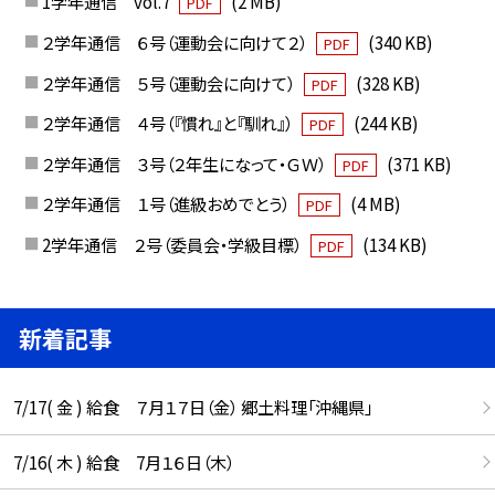
1学年通信 vol.7
(2 MB)
PDF
２学年通信 ６号（運動会に向けて２）
(340 KB)
PDF
２学年通信 ５号（運動会に向けて）
(328 KB)
PDF
２学年通信 ４号（『慣れ』と『馴れ』）
(244 KB)
PDF
２学年通信 ３号（２年生になって・ＧＷ）
(371 KB)
PDF
２学年通信 １号（進級おめでとう）
(4 MB)
PDF
2学年通信 ２号（委員会・学級目標）
(134 KB)
PDF
新着記事
7/17( 金 ) 給食 ７月１７日（金） 郷土料理「沖縄県」
7/16( 木 ) 給食 7月１６日（木）