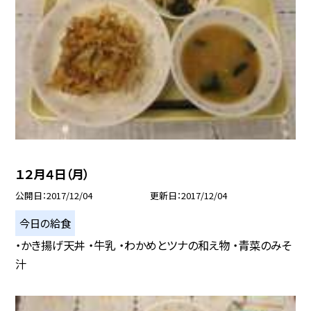
１２月４日（月）
公開日
2017/12/04
更新日
2017/12/04
今日の給食
・かき揚げ天丼 ・牛乳 ・わかめとツナの和え物 ・青菜のみそ
汁