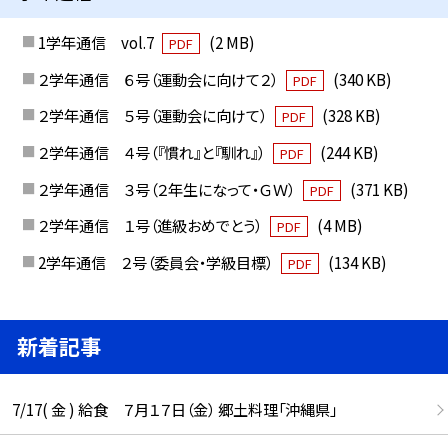
1学年通信 vol.7
(2 MB)
PDF
２学年通信 ６号（運動会に向けて２）
(340 KB)
PDF
２学年通信 ５号（運動会に向けて）
(328 KB)
PDF
２学年通信 ４号（『慣れ』と『馴れ』）
(244 KB)
PDF
２学年通信 ３号（２年生になって・ＧＷ）
(371 KB)
PDF
２学年通信 １号（進級おめでとう）
(4 MB)
PDF
2学年通信 ２号（委員会・学級目標）
(134 KB)
PDF
新着記事
7/17( 金 ) 給食 ７月１７日（金） 郷土料理「沖縄県」