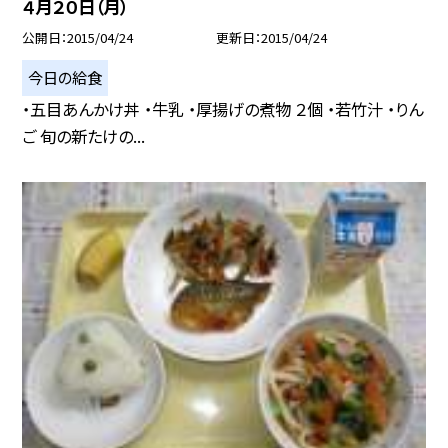
４月２０日（月）
公開日
2015/04/24
更新日
2015/04/24
今日の給食
・五目あんかけ丼 ・牛乳 ・厚揚げの煮物 ２個 ・若竹汁 ・りん
ご 旬の新たけの...