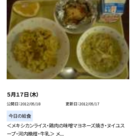
５月１７日（木）
公開日
2012/05/18
更新日
2012/05/17
今日の給食
＜メキシカンライス・鶏肉の味噌マヨネーズ焼き・ヌイユス
ープ・河内晩柑・牛乳＞ メ...