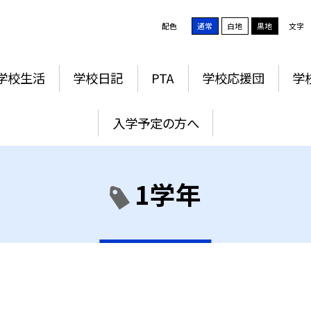
配色
通常
白地
黒地
文字
学校生活
学校日記
PTA
学校応援団
学
入学予定の方へ
1学年