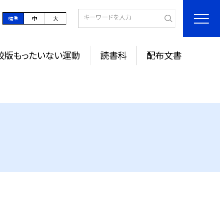
標準
中
大
校版もったいない運動
読書科
配布文書