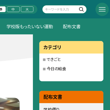
準
中
大
学校版もったいない運動
配布文書
カテゴリ
できごと
今日の給食
配布文書
学校便り