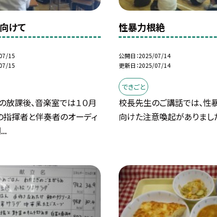
向けて
性暴力根絶
07/15
公開日
2025/07/14
07/15
更新日
2025/07/14
できごと
日の放課後、音楽室では１０月
校長先生のご講話では、性
の指揮者と伴奏者のオーディ
向けた注意喚起がありまし
..