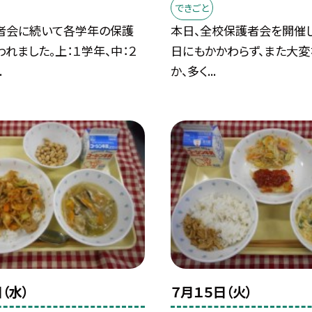
できごと
者会に続いて各学年の保護
本日、全校保護者会を開催し
れました。上：１学年、中：２
日にもかかわらず、また大
.
か、多く...
（水）
７月１５日（火）