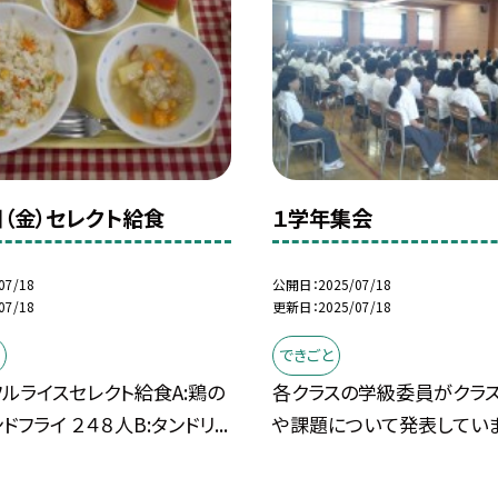
日（金）セレクト給食
１学年集会
07/18
公開日
2025/07/18
07/18
更新日
2025/07/18
できごと
ルライスセレクト給食A:鶏の
各クラスの学級委員がクラ
フライ ２４８人B:タンドリ...
や課題について発表していま