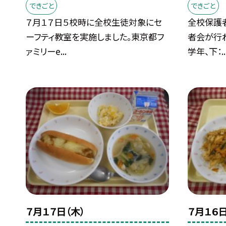
できごと
できごと
７月１７日５校時に全校生徒対象にセ
全校保護
ーフティ教室を実施しました。東京都フ
者会が行わ
ァミリーe...
学年、下：..
７月１７日（木）
７月１６日