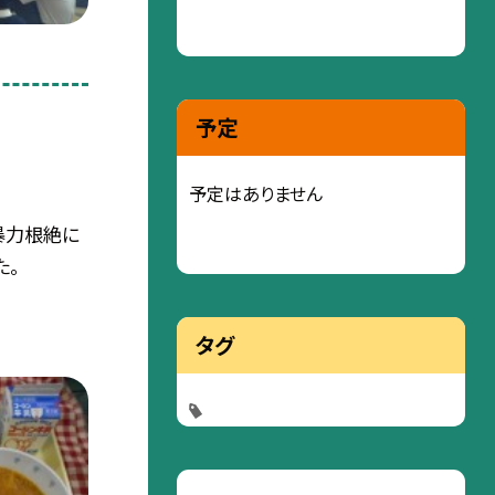
予定
予定はありません
暴力根絶に
た。
タグ