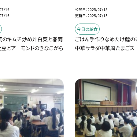
07/16
公開日
2025/07/15
07/16
更新日
2025/07/15
今日の給食
菜のキムチ炒め丼白菜と春雨
ごはん手作りなめたけ鱈の
大豆とアーモンドのきなこがら
中華サラダ中華風たまごス