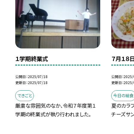
１学期終業式
７月１８
公開日
2025/07/18
公開日
2025/
更新日
2025/07/18
更新日
2025/
できごと
今日の給食
厳粛な雰囲気のなか、令和７年度第１
夏のカラフ
学期の終業式が執り行われました。
チーズサンド