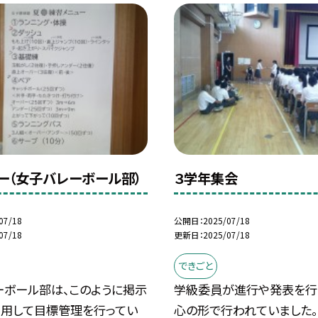
ー（女子バレーボール部）
３学年集会
07/18
公開日
2025/07/18
07/18
更新日
2025/07/18
できごと
ーボール部は、このように掲示
学級委員が進行や発表を行
活用して目標管理を行ってい
心の形で行われていました。