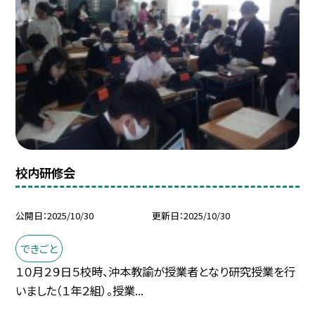
校内研修会
公開日
2025/10/30
更新日
2025/10/30
できごと
１０月２９日５校時、沖本教諭が授業者となり研究授業を行
いました（１年２組）。授業...