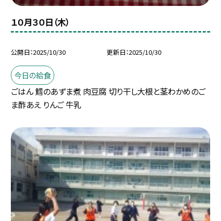
１０月３０日（木）
公開日
2025/10/30
更新日
2025/10/30
今日の給食
ごはん 鱈のあずま煮 肉豆腐 切り干し大根と茎わかめのご
ま酢あえ りんご 牛乳