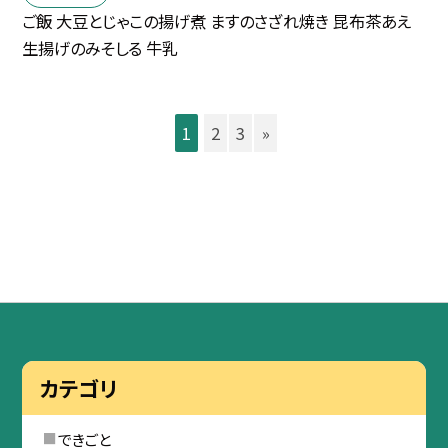
ご飯 大豆とじゃこの揚げ煮 ますのさざれ焼き 昆布茶あえ
生揚げのみそしる 牛乳
1
2
3
»
カテゴリ
できごと