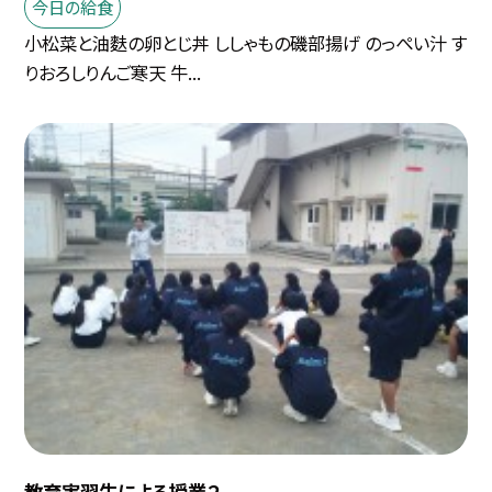
今日の給食
小松菜と油麩の卵とじ丼 ししゃもの磯部揚げ のっぺい汁 す
りおろしりんご寒天 牛...
教育実習生による授業２