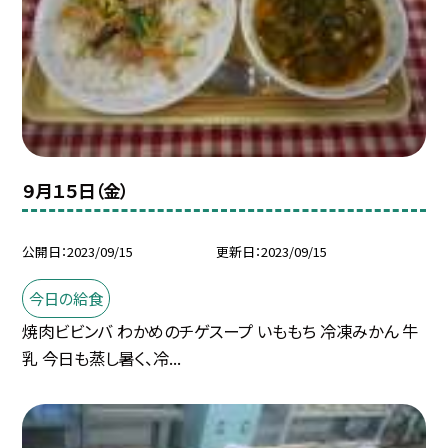
９月１５日（金）
公開日
2023/09/15
更新日
2023/09/15
今日の給食
焼肉ビビンバ わかめのチゲスープ いももち 冷凍みかん 牛
乳 今日も蒸し暑く、冷...