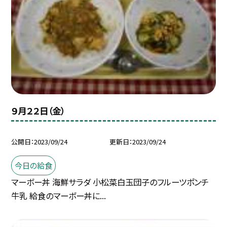
９月２２日（金）
公開日
2023/09/24
更新日
2023/09/24
今日の給食
マーボー丼 海鮮サラダ 小松菜白玉団子のフルーツポンチ
牛乳 給食のマーボー丼に...