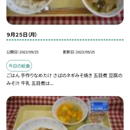
９月２５日（月）
公開日
2023/09/25
更新日
2023/09/25
今日の給食
ごはん 手作りなめたけ さばのネギみそ焼き 五目煮 豆腐の
みそ汁 牛乳 五目煮は...