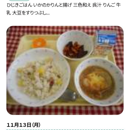
ひじきごはん いかのかりんと揚げ 三色和え 呉汁 りんご 牛
乳 大豆をすりつぶし...
１１月１３日（月）