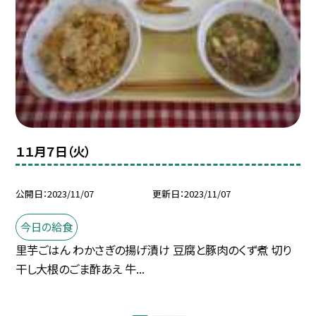
１１月７日（火）
公開日
2023/11/07
更新日
2023/11/07
今日の給食
里芋ごはん わかさぎの揚げ漬け 豆腐と豚肉のくず煮 切り
干し大根のごま酢あえ 牛...