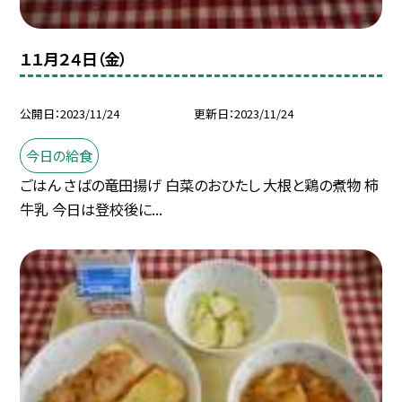
１１月２４日（金）
公開日
2023/11/24
更新日
2023/11/24
今日の給食
ごはん さばの竜田揚げ 白菜のおひたし 大根と鶏の煮物 柿
牛乳 今日は登校後に...