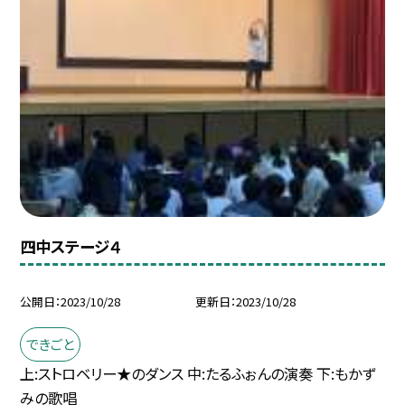
四中ステージ４
公開日
2023/10/28
更新日
2023/10/28
できごと
上:ストロベリー★のダンス 中:たるふぉんの演奏 下:もかず
みの歌唱