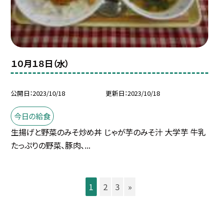
１０月１８日（水）
公開日
2023/10/18
更新日
2023/10/18
今日の給食
生揚げと野菜のみそ炒め丼 じゃが芋のみそ汁 大学芋 牛乳
たっぷりの野菜、豚肉、...
1
2
3
»