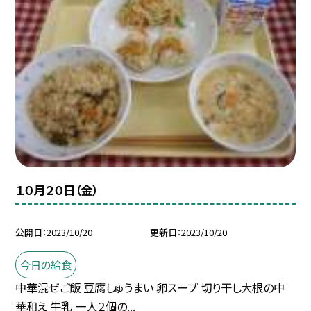
１０月２０日（金）
公開日
2023/10/20
更新日
2023/10/20
今日の給食
中華混ぜご飯 豆腐しゅうまい 卵スープ 切り干し大根の中
華和え 牛乳 一人２個の...