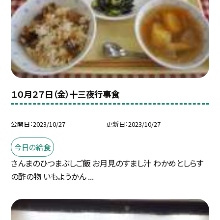
１０月２７日（金）十三夜行事食
公開日
2023/10/27
更新日
2023/10/27
今日の給食
さんまのひつまぶしご飯 お月見のすまし汁 わかめとしらす
の酢の物 いもようかん ...