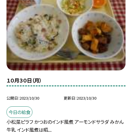
１０月３０日（月）
公開日
2023/10/30
更新日
2023/10/30
今日の給食
小松菜ピラフ かつおのインド風煮 アーモンドサラダ みかん
牛乳 インド風煮は昭...