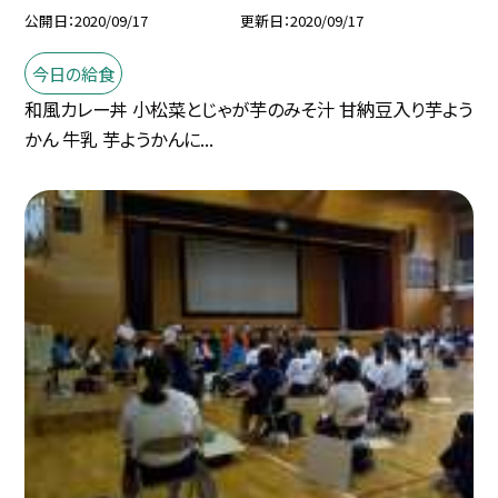
公開日
2020/09/17
更新日
2020/09/17
今日の給食
和風カレー丼 小松菜とじゃが芋のみそ汁 甘納豆入り芋よう
かん 牛乳 芋ようかんに...