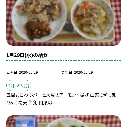
1月29日(水)の給食
公開日
2020/01/29
更新日
2020/01/29
今日の給食
五目おこわ レバーと大豆のアーモンド揚げ 白菜の蒸し煮
りんご寒天 牛乳 白菜の...