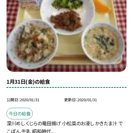
1月31日(金)の給食
公開日
2020/01/31
更新日
2020/01/31
今日の給食
深川めし くじらの竜田揚げ 小松菜のお浸し かきたま汁 で
こぽん 牛乳 昭和時代...