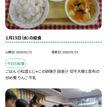
１月15日（水）の給食
公開日
2020/01/15
更新日
2020/01/15
今日の給食
ごはん 小松菜とじゃこの卵焼き 田舎汁 切干大根と昆布の
炒め煮 りんご 牛乳