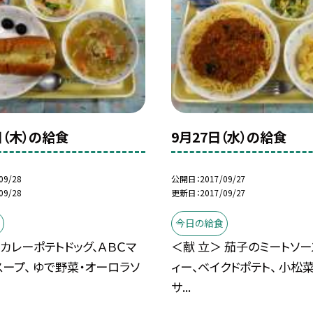
日（木）の給食
9月27日（水）の給食
09/28
公開日
2017/09/27
09/28
更新日
2017/09/27
今日の給食
 カレーポテトドッグ、ＡＢＣマ
＜献 立＞ 茄子のミートソ
ープ、 ゆで野菜・オーロラソ
ィー、ベイクドポテト、 小松
サ...