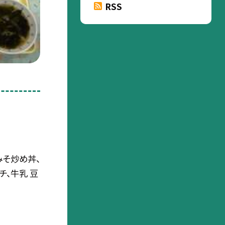
RSS
みそ炒め丼、
チ、牛乳 豆