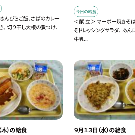
今日の給食
 きんぴらご飯、さばのカレー
＜献 立＞ マーボー焼きそ
き、 切り干し大根の煮つけ、
そドレッシングサラダ、 あん
牛乳...
（木）の給食
９月１３日（水）の給食