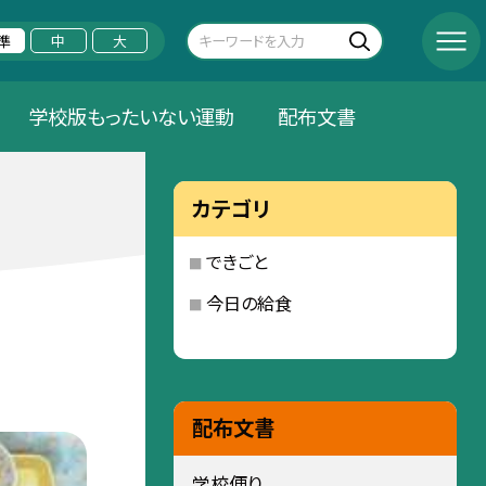
準
中
大
学校版もったいない運動
配布文書
カテゴリ
できごと
今日の給食
配布文書
学校便り