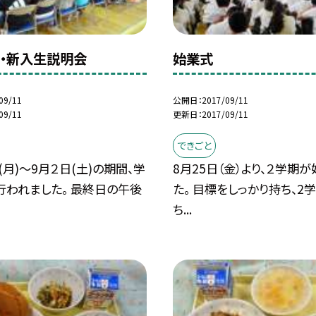
・新入生説明会
始業式
09/11
公開日
2017/09/11
09/11
更新日
2017/09/11
できごと
(月)〜9月２日(土)の期間、学
8月25日（金）より、２学期
行われました。 最終日の午後
た。 目標をしっかり持ち、2
ち...