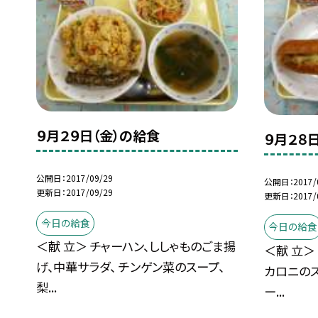
９月２９日（金）の給食
９月２８
公開日
2017/09/29
公開日
2017/
更新日
2017/09/29
更新日
2017/
今日の給食
今日の給食
＜献 立＞ チャーハン、ししゃものごま揚
＜献 立＞
げ、中華サラダ、 チンゲン菜のスープ、
カロニのス
梨...
ー...