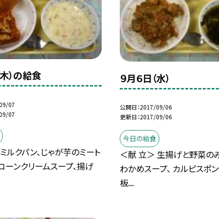
（木）の給食
９月６日（水）
09/07
公開日
2017/09/06
09/07
更新日
2017/09/06
今日の給食
 ミルクパン、じゃが芋のミート
＜献 立＞ 生揚げと野菜の
 コーンクリームスープ、揚げ
わかめスープ、 カルピスポン
板...