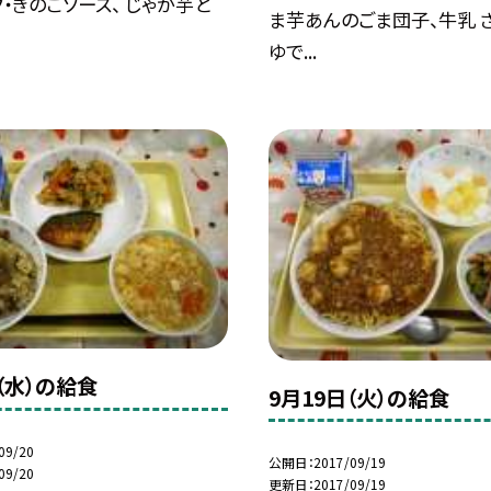
・きのこソース、 じゃが芋と
ま芋あんのごま団子、牛乳 
ゆで...
（水）の給食
9月19日（火）の給食
09/20
公開日
2017/09/19
09/20
更新日
2017/09/19