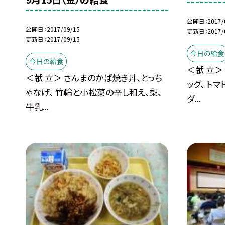
公開日
2017/
公開日
2017/09/15
更新日
2017/
更新日
2017/09/15
今日の給食
今日の給食
＜献 立＞
＜献 立＞ さんまのかば焼き丼、とっち
ッグ、 ト
ゃなげ、 竹輪と小松菜の辛し和え、梨、
ダ...
牛乳...