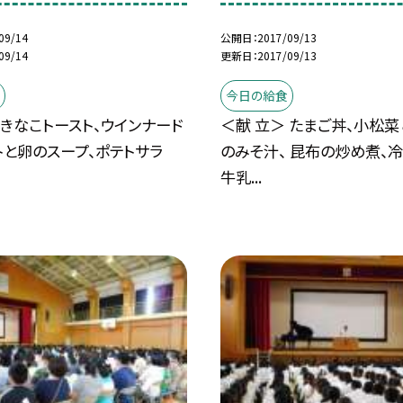
09/14
公開日
2017/09/13
09/14
更新日
2017/09/13
今日の給食
 きなこトースト、ウインナード
＜献 立＞ たまご丼、小松
マトと卵のスープ、ポテトサラ
のみそ汁、 昆布の炒め煮、
牛乳...