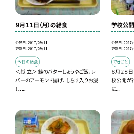
９月１１日（月）の給食
学校公開
公開日
2017/09/11
公開日
2017/
更新日
2017/09/11
更新日
2017/
今日の給食
できごと
＜献 立＞ 鮭のバターしょうゆご飯、レ
８月２８日
バーのアーモンド揚げ、 しらす入りお浸
校公開が
し、...
に...