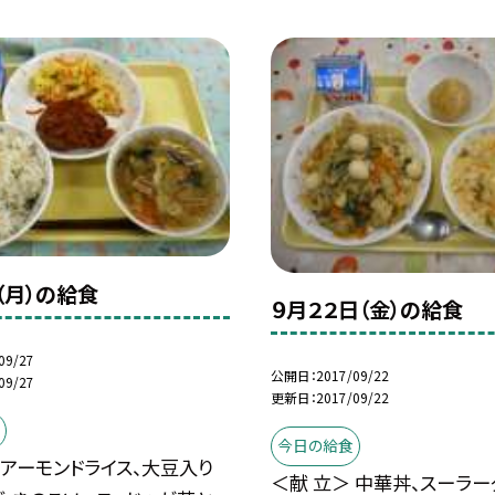
（月）の給食
９月２２日（金）の給食
09/27
公開日
2017/09/22
09/27
更新日
2017/09/22
今日の給食
 アーモンドライス、大豆入り
＜献 立＞ 中華丼、スーラータ