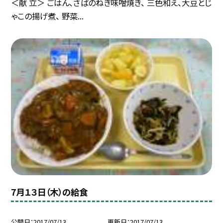
＜献 立＞ ごはん、さばのねぎ味噌焼き、 三色和え、大豆とじ
ゃこの揚げ煮、 野菜...
7月１３日（木）の給食
公開日
2017/07/13
更新日
2017/07/13