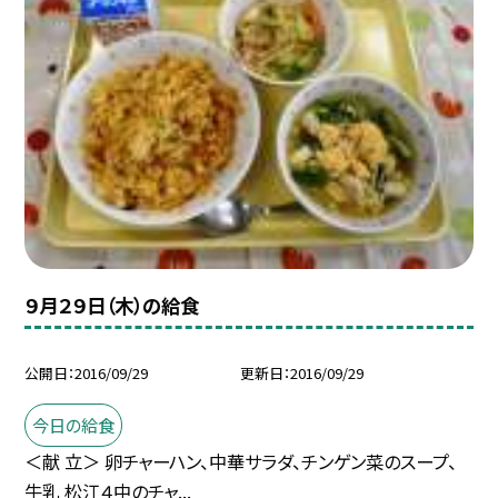
９月２９日（木）の給食
公開日
2016/09/29
更新日
2016/09/29
今日の給食
＜献 立＞ 卵チャーハン、中華サラダ、チンゲン菜のスープ、
牛乳 松江４中のチャ...