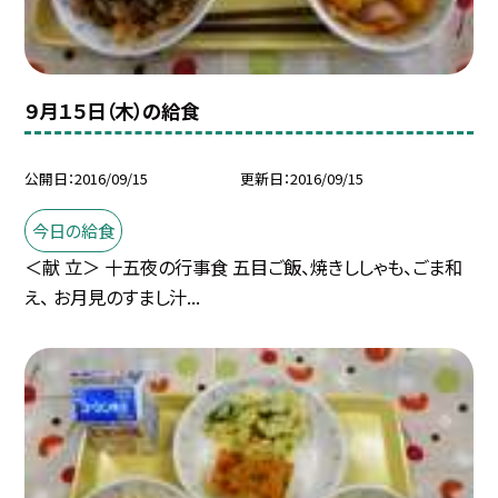
９月１５日（木）の給食
公開日
2016/09/15
更新日
2016/09/15
今日の給食
＜献 立＞ 十五夜の行事食 五目ご飯、焼きししゃも、ごま和
え、 お月見のすまし汁...