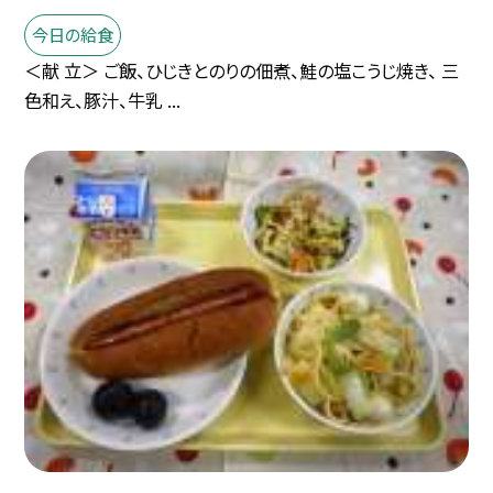
今日の給食
＜献 立＞ ご飯、ひじきとのりの佃煮、鮭の塩こうじ焼き、 三
色和え、豚汁、牛乳 ...