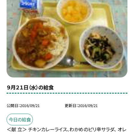
９月２１日（水）の給食
公開日
2016/09/21
更新日
2016/09/21
今日の給食
＜献 立＞ チキンカレーライス、わかめのピリ辛サラダ、 オレ