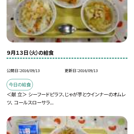
９月１３日（火）の給食
公開日
2016/09/13
更新日
2016/09/13
今日の給食
＜献 立＞ シーフードピラフ、じゃが芋とウインナーのオムレ
ツ、 コールスローサラ...