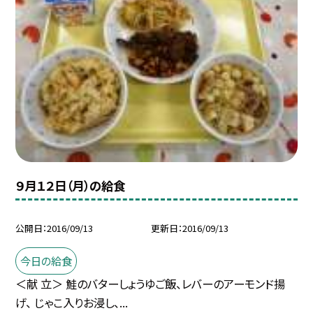
９月１２日（月）の給食
公開日
2016/09/13
更新日
2016/09/13
今日の給食
＜献 立＞ 鮭のバターしょうゆご飯、レバーのアーモンド揚
げ、 じゃこ入りお浸し、...