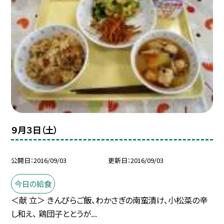
９月３日（土）
公開日
2016/09/03
更新日
2016/09/03
今日の給食
＜献 立＞ きんぴらご飯、わかさぎの南蛮漬け、小松菜の辛
し和え、 鶏団子ととうが...