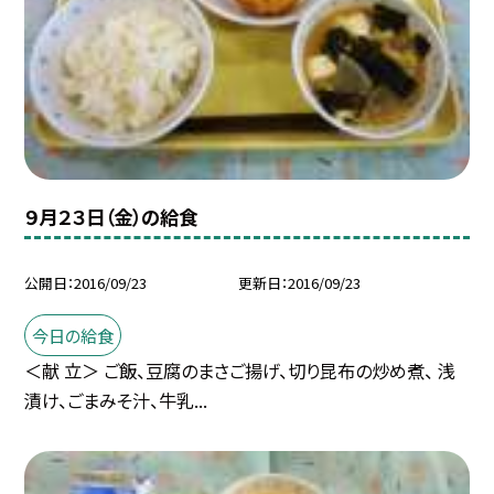
９月２３日（金）の給食
公開日
2016/09/23
更新日
2016/09/23
今日の給食
＜献 立＞ ご飯、豆腐のまさご揚げ、切り昆布の炒め煮、 浅
漬け、ごまみそ汁、牛乳...