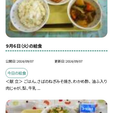
９月６日（火）の給食
公開日
2016/09/07
更新日
2016/09/07
今日の給食
＜献 立＞ ごはん、さばのねぎみそ焼き、わかめ酢、 油ふ入り
肉じゃが、梨、牛乳 ...