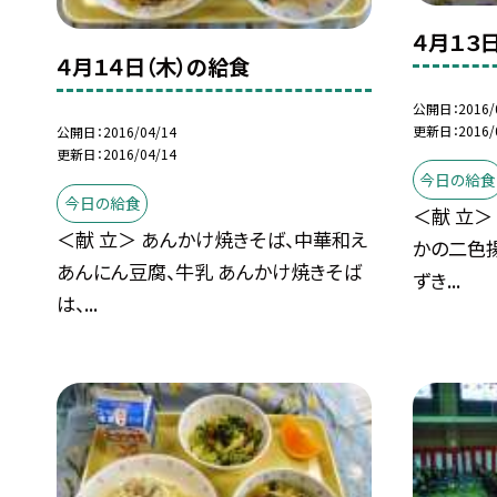
４月１３
４月１４日（木）の給食
公開日
2016/
更新日
2016/
公開日
2016/04/14
更新日
2016/04/14
今日の給食
今日の給食
＜献 立＞
＜献 立＞ あんかけ焼きそば、中華和え
かの二色揚
あんにん豆腐、牛乳 あんかけ焼きそば
ずき...
は、...