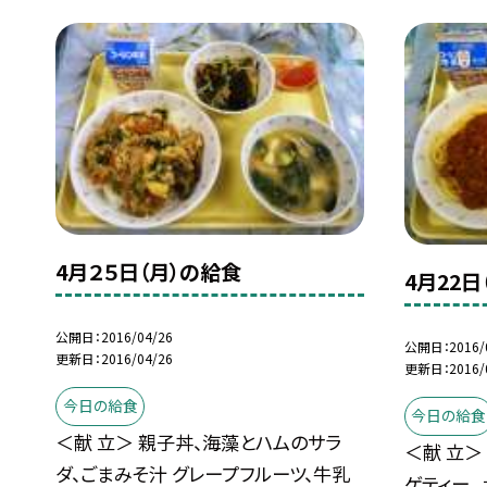
4月２５日（月）の給食
4月22日
公開日
2016/04/26
公開日
2016/
更新日
2016/04/26
更新日
2016/
今日の給食
今日の給食
＜献 立＞ 親子丼、海藻とハムのサラ
＜献 立＞
ダ、ごまみそ汁 グレープフルーツ、牛乳
ゲティー、