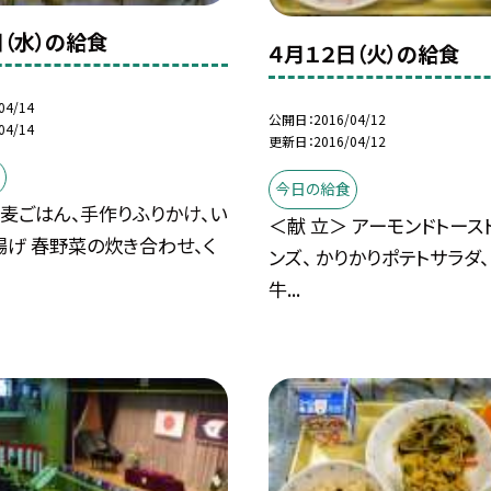
日（水）の給食
４月１２日（火）の給食
04/14
公開日
2016/04/12
04/14
更新日
2016/04/12
今日の給食
 麦ごはん、手作りふりかけ、い
＜献 立＞ アーモンドトース
げ 春野菜の炊き合わせ、く
ンズ、 かりかりポテトサラダ、
牛...