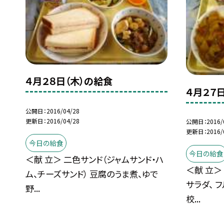
４月２８日（木）の給食
４月２７
公開日
2016/04/28
更新日
2016/04/28
公開日
2016/
更新日
2016/
今日の給食
今日の給食
＜献 立＞ 二色サンド（ジャムサンド・ハ
＜献 立＞
ム、チーズサンド） 豆腐のうま煮、ゆで
サラダ、 
野...
校...