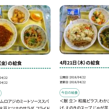
4月21日（木）の給食
（金）の給食
公開日
2016/04/22
04/22
更新日
2016/04/22
04/22
今日の給食
＜献 立＞ 和風ピラフ、わか
 ムロアジのミートソーススパ
げ、えのきのスープ じゃが
 大豆とツナのサラダ、フライド