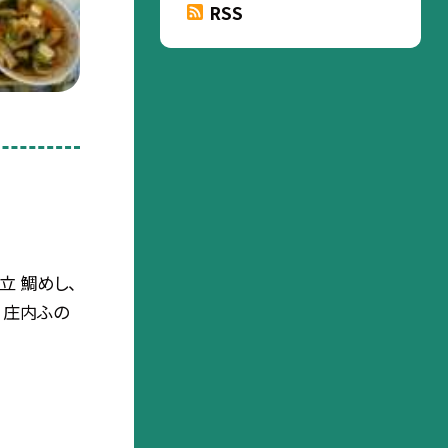
RSS
立 鯛めし、
 庄内ふの