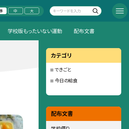
準
中
大
学校版もったいない運動
配布文書
カテゴリ
できごと
今日の給食
配布文書
学校便り