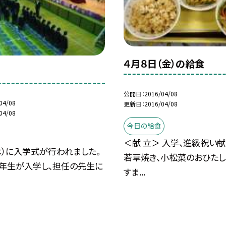
４月８日（金）の給食
公開日
2016/04/08
04/08
更新日
2016/04/08
04/08
今日の給食
＜献 立＞ 入学、進級祝い献
木）に入学式が行われました。
若草焼き、小松菜のおひたし
1年生が入学し、担任の先生に
すま...