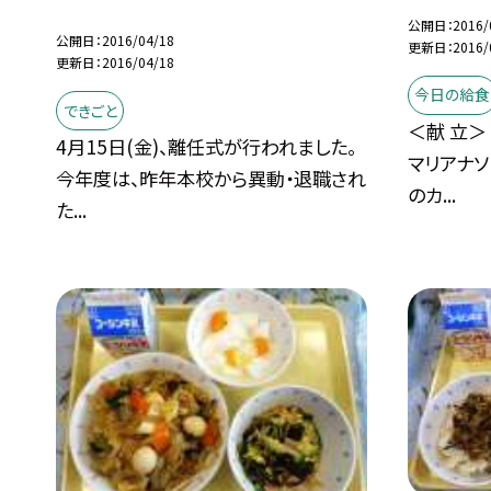
公開日
2016/
公開日
2016/04/18
更新日
2016/
更新日
2016/04/18
今日の給食
できごと
＜献 立＞
4月15日(金)、離任式が行われました。
マリアナソ
今年度は、昨年本校から異動・退職され
のカ...
た...