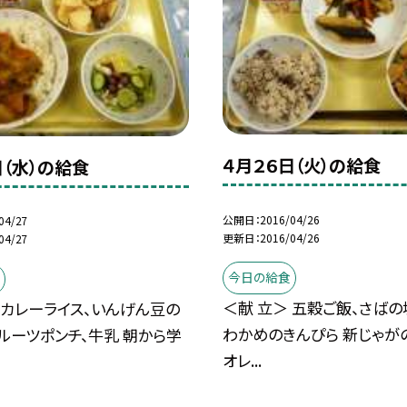
４月２６日（火）の給食
日（水）の給食
公開日
2016/04/26
04/27
更新日
2016/04/26
04/27
今日の給食
＜献 立＞ 五穀ご飯、さばの
 カレーライス、いんげん豆の
わかめのきんぴら 新じゃが
フルーツポンチ、牛乳 朝から学
オレ...