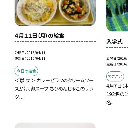
４月１１日（月）の給食
入学式
公開日
2016/04/11
公開日
2016/
更新日
2016/04/11
更新日
2016/
今日の給食
できごと
＜献 立＞ カレーピラフのクリームソー
4月7日（
スかけ、卵スープ ちりめんじゃこのサラ
192名の
ダ、...
名...