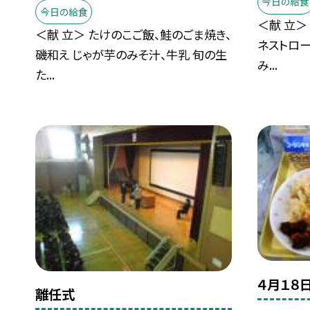
今日の給食
今日の給食
＜献 立＞
＜献 立＞ たけのこご飯、鮭のごま焼き、
ネストロー
磯和え じゃが芋のみそ汁、牛乳 旬の生
み...
た...
４月１８
離任式