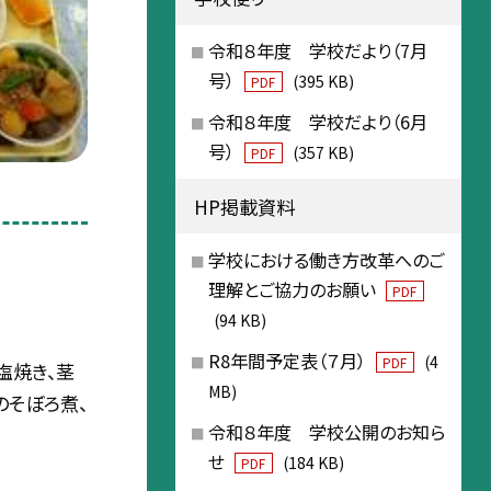
令和８年度 学校だより（7月
号）
(395 KB)
PDF
令和８年度 学校だより（6月
号）
(357 KB)
PDF
HP掲載資料
学校における働き方改革へのご
理解とご協力のお願い
PDF
(94 KB)
R8年間予定表（７月）
(4
PDF
塩焼き、茎
MB)
のそぼろ煮、
令和８年度 学校公開のお知ら
せ
(184 KB)
PDF