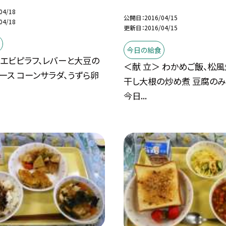
04/18
公開日
2016/04/15
04/18
更新日
2016/04/15
今日の給食
 エビピラフ、レバーと大豆の
＜献 立＞ わかめご飯、松風
ース コーンサラダ、うずら卵
干し大根の炒め煮 豆腐のみ
今日...