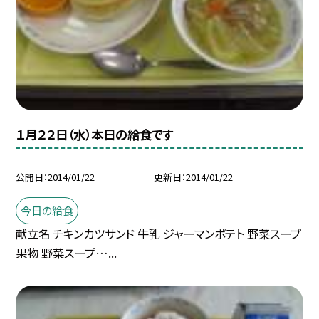
１月２２日（水）本日の給食です
公開日
2014/01/22
更新日
2014/01/22
今日の給食
献立名 チキンカツサンド 牛乳 ジャーマンポテト 野菜スープ
果物 野菜スープ…...