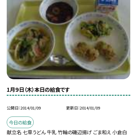
1月９日（木）本日の給食です
公開日
2014/01/09
更新日
2014/01/09
今日の給食
献立名 七草うどん 牛乳 竹輪の磯辺揚げ ごま和え 小倉白