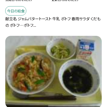
今日の給食
献立名 ジャムバタートースト 牛乳 ポトフ 春雨サラダ くだも
の ポトフ…ポトフ...