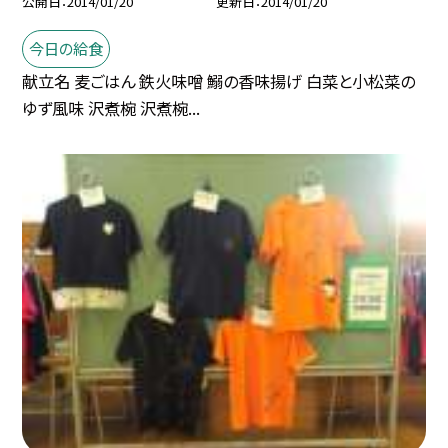
公開日
2014/01/20
更新日
2014/01/20
今日の給食
献立名 麦ごはん 鉄火味噌 鰯の香味揚げ 白菜と小松菜の
ゆず風味 沢煮椀 沢煮椀...