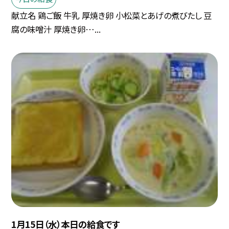
献立名 鶏ご飯 牛乳 厚焼き卵 小松菜とあげの煮びたし 豆
腐の味噌汁 厚焼き卵…...
1月15日（水）本日の給食です