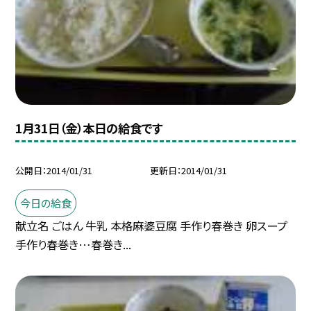
1月31日（金）本日の給食です
公開日
2014/01/31
更新日
2014/01/31
今日の給食
献立名 ごはん 牛乳 本格麻婆豆腐 手作り春巻き 卵スープ
手作り春巻き…春巻き...