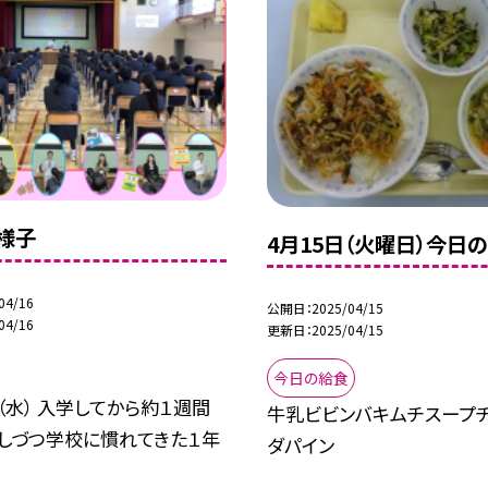
様子
4月15日（火曜日）今日
04/16
公開日
2025/04/15
04/16
更新日
2025/04/15
今日の給食
（水） 入学してから約１週間
牛乳ビビンバキムチスープ
少しづつ学校に慣れてきた１年
ダパイン