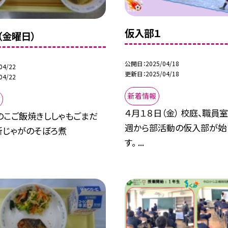
仮入部１
（金曜日）
公開日
2025/04/18
04/22
更新日
2025/04/18
04/22
新着情報
４月１８日（金） 校庭、職員
のこご飯焼きししゃもごまだ
週から部活動の仮入部が始
新じゃがのそぼろ煮
す。 ...