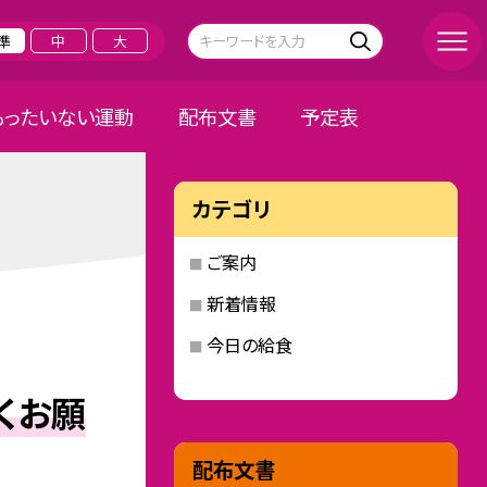
準
中
大
もったいない運動
配布文書
予定表
カテゴリ
ご案内
新着情報
今日の給食
くお願
配布文書