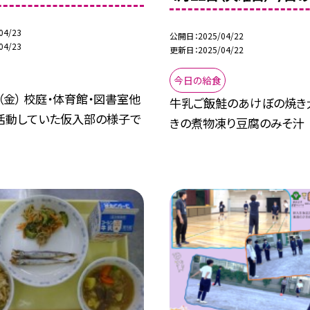
04/23
公開日
2025/04/22
04/23
更新日
2025/04/22
今日の給食
（金） 校庭・体育館・図書室他
牛乳ご飯鮭のあけぼの焼き
活動していた仮入部の様子で
きの煮物凍り豆腐のみそ汁