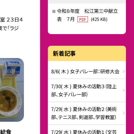
令和８年度 松江第三中献立
表 ７月
室 ２３日４
(425 KB)
PDF
業で「ラジ
新着記事
8/6( 木 ) 女子バレー部：研修大会
7/30( 木 ) 夏休みの活動３（陸上
部、女子バレー部）
7/29( 水 ) 夏休みの活動２（美術
部、テニス部、剣道部、学習教室）
の給食
7/29( 水 ) 夏休みの活動１（文芸