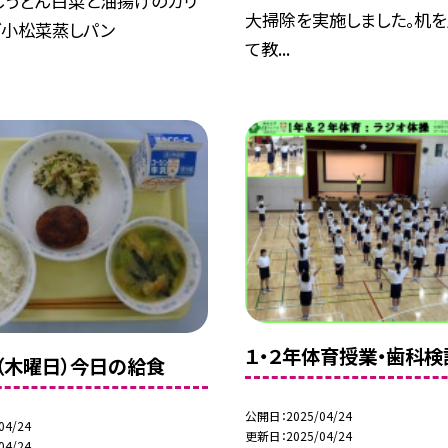
じうどん白菜と油揚げのカリ
大掃除を実施しました。机
ダ小松菜蒸しパン
て教...
１・２年体育授業・歯科検
日（木曜日）今日の給食
公開日
2025/04/24
04/24
更新日
2025/04/24
04/24