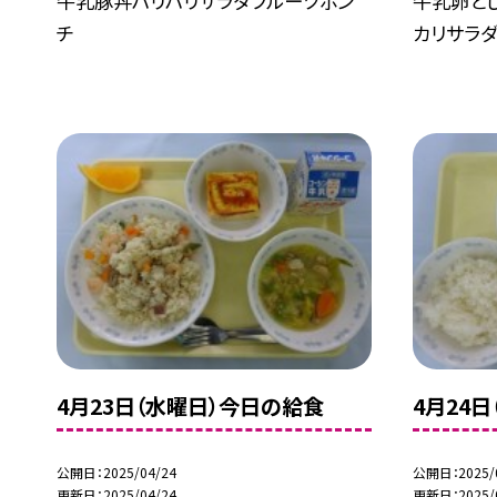
牛乳豚丼ハリハリサラダフルーツポン
牛乳卵と
チ
カリサラ
4月23日（水曜日）今日の給食
4月24
公開日
2025/04/24
公開日
2025/
更新日
2025/04/24
更新日
2025/