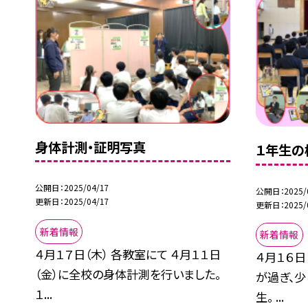
身体計測・証明写真
１年生の
公開日
2025/04/17
公開日
2025/
更新日
2025/04/17
更新日
2025/
新着情報
新着情報
４月１７日（木） 各教室にて ４月１１日
４月１６日
（金）に全校の身体計測を行いました。
が過ぎ、
１...
生。 ...