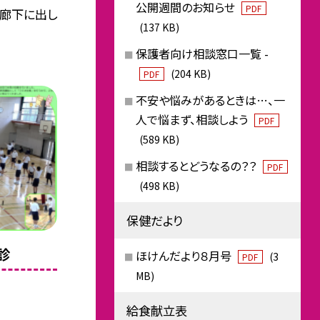
公開週間のお知らせ
PDF
を廊下に出し
(137 KB)
保護者向け相談窓口一覧 -
(204 KB)
PDF
不安や悩みがあるときは…、一
人で悩まず、相談しよう
PDF
(589 KB)
相談するとどうなるの？？
PDF
(498 KB)
保健だより
診
ほけんだより８月号
(3
PDF
MB)
給食献立表