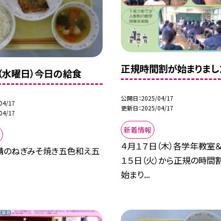
正規時間割が始まりまし
日（水曜日）今日の給食
公開日
2025/04/17
04/17
更新日
2025/04/17
04/17
新着情報
４月１７日（木）各学年教室＆
鯖のねぎみそ焼き五色和え五
１５日（火）から正規の時間
始まり...