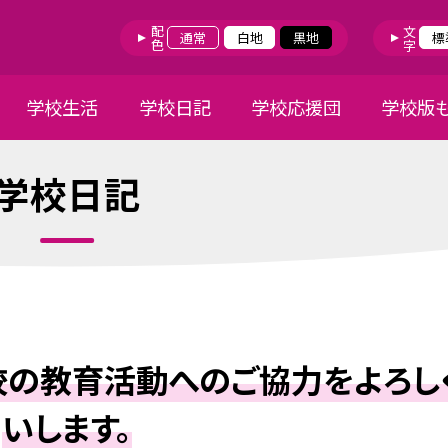
配色
文字
通常
白地
黒地
標
学校生活
学校日記
学校応援団
学校版
学校日記
校の教育活動へのご協力をよろし
いします。