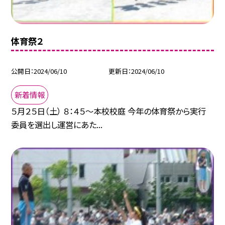
体育祭２
公開日
2024/06/10
更新日
2024/06/10
新着情報
５月２５日（土） ８：４５～本校校庭 今年の体育祭から実行
委員を選出し運営にあた...