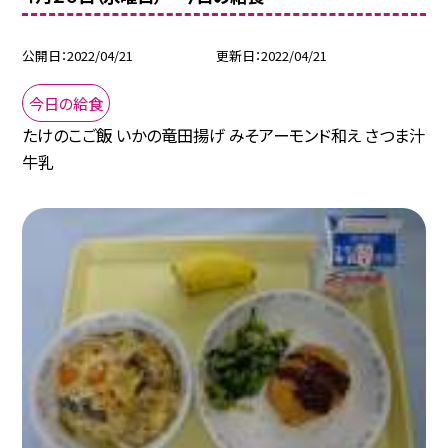
公開日
2022/04/21
更新日
2022/04/21
今日の給食
たけのこご飯 いかの竜田揚げ みそアーモンド和え さつま汁
牛乳