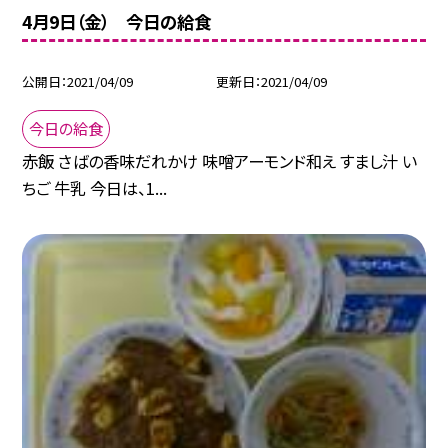
4月9日（金） 今日の給食
公開日
2021/04/09
更新日
2021/04/09
今日の給食
赤飯 さばの香味だれかけ 味噌アーモンド和え すまし汁 い
ちご 牛乳 今日は、1...