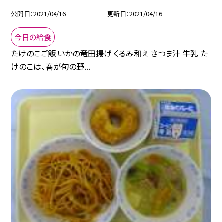
公開日
2021/04/16
更新日
2021/04/16
今日の給食
たけのこご飯 いかの竜田揚げ くるみ和え さつま汁 牛乳 た
けのこは、春が旬の野...