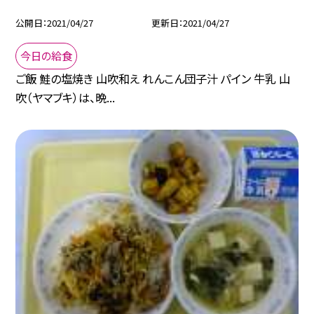
公開日
2021/04/27
更新日
2021/04/27
今日の給食
ご飯 鮭の塩焼き 山吹和え れんこん団子汁 パイン 牛乳 山
吹（ヤマブキ）は、晩...