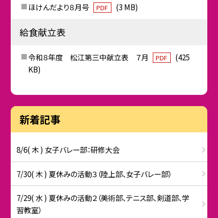
ほけんだより８月号
(3 MB)
PDF
給食献立表
令和８年度 松江第三中献立表 ７月
(425
PDF
KB)
新着記事
8/6( 木 ) 女子バレー部：研修大会
7/30( 木 ) 夏休みの活動３（陸上部、女子バレー部）
7/29( 水 ) 夏休みの活動２（美術部、テニス部、剣道部、学
習教室）