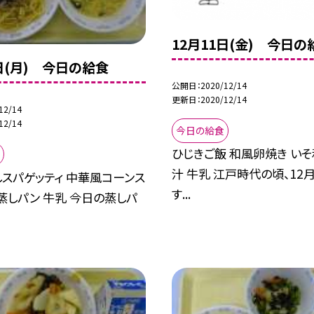
12月11日(金) 今日の
4日(月) 今日の給食
公開日
2020/12/14
更新日
2020/12/14
12/14
12/14
今日の給食
ひじきご飯 和風卵焼き いそ
汁 牛乳 江戸時代の頃、12
スパゲッティ 中華風コーンス
す...
蒸しパン 牛乳 今日の蒸しパ