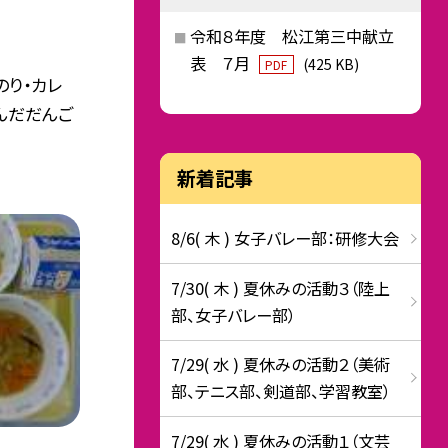
令和８年度 松江第三中献立
表 ７月
(425 KB)
PDF
のり・カレ
ずんだだんご
新着記事
8/6( 木 ) 女子バレー部：研修大会
7/30( 木 ) 夏休みの活動３（陸上
部、女子バレー部）
7/29( 水 ) 夏休みの活動２（美術
部、テニス部、剣道部、学習教室）
7/29( 水 ) 夏休みの活動１（文芸