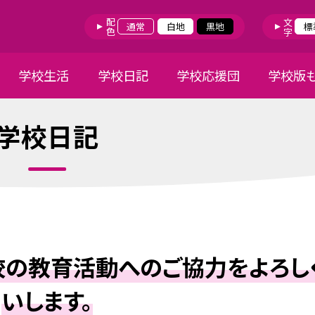
配色
文字
通常
白地
黒地
標
学校生活
学校日記
学校応援団
学校版
学校日記
校の教育活動へのご協力をよろし
いします。