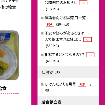
 ポテトポタ
公開週間のお知らせ
PDF
最後の給食
(137 KB)
保護者向け相談窓口一覧 -
(204 KB)
PDF
不安や悩みがあるときは…、一
人で悩まず、相談しよう
PDF
(589 KB)
相談するとどうなるの？？
PDF
(498 KB)
保健だより
ほけんだより８月号
(3
PDF
給食
MB)
給食献立表