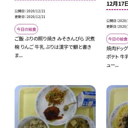
12月1
公開日
2020/12/21
更新日
2020/12/21
公開日
2020/
更新日
2020/
今日の給食
ご飯 ぶりの照り焼き みそきんぴら 沢煮
今日の給食
椀 りんご 牛乳 ぶりは漢字で鰤と書き
焼肉ドッグ
ま...
ポテト 牛
ュー...