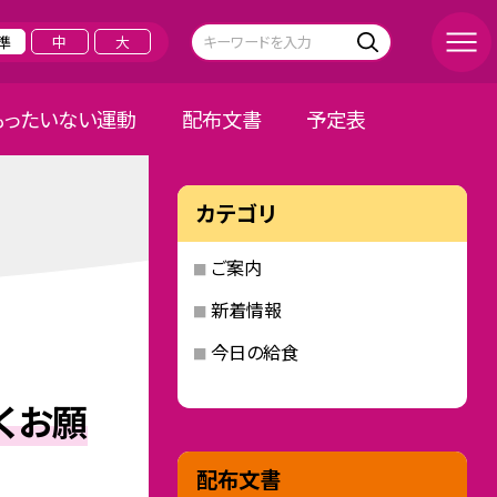
準
中
大
もったいない運動
配布文書
予定表
カテゴリ
ご案内
新着情報
今日の給食
くお願
配布文書