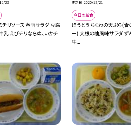
12/23
更新日
2020/12/21
今日の給食
のチリソース 春雨サラダ 豆腐
ほうとう ちくわの天ぷら(青
牛乳 えびチリならぬ、いかチ
ー) 大根の柚風味サラダ 
牛...