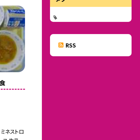
RSS
給食
 ミネストロ