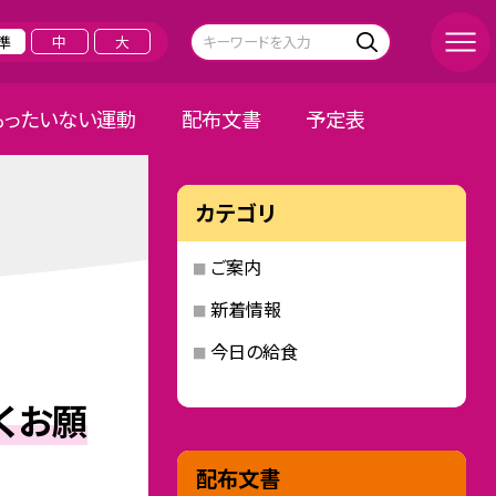
準
中
大
もったいない運動
配布文書
予定表
カテゴリ
ご案内
新着情報
今日の給食
くお願
配布文書