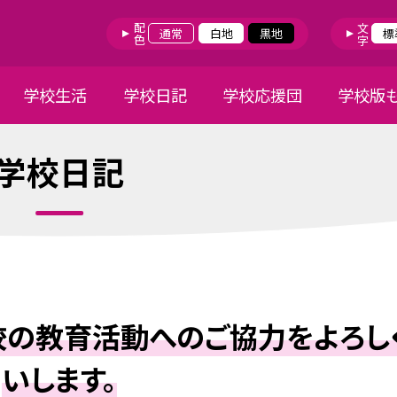
配色
文字
通常
白地
黒地
標
学校生活
学校日記
学校応援団
学校版
学校日記
校の教育活動へのご協力をよろし
いします。