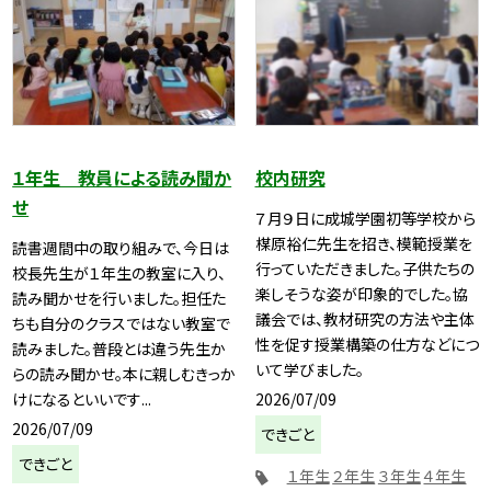
１年生 教員による読み聞か
校内研究
せ
７月９日に成城学園初等学校から
楳原裕仁先生を招き、模範授業を
読書週間中の取り組みで、今日は
行っていただきました。子供たちの
校長先生が１年生の教室に入り、
楽しそうな姿が印象的でした。協
読み聞かせを行いました。担任た
議会では、教材研究の方法や主体
ちも自分のクラスではない教室で
性を促す授業構築の仕方などにつ
読みました。普段とは違う先生か
いて学びました。
らの読み聞かせ。本に親しむきっか
2026/07/09
けになるといいです...
2026/07/09
できごと
できごと
１年生
２年生
３年生
４年生