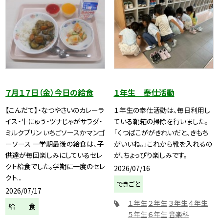
７月１７日（金）今日の給食
１年生 奉仕活動
【こんだて】・なつやさいのカレーラ
１年生の奉仕活動は、毎日利用し
イス・牛にゅう・ツナじゃがサラダ・
ている靴箱の掃除を行いました。
ミルクプリン いちごソースかマンゴ
「くつばこががきれいだと、きもち
ーソース 一学期最後の給食は、子
がいいね。」これから靴を入れるの
供達が毎回楽しみにしているセレ
が、ちょっぴり楽しみです。
クト給食でした。学期に一度のセレ
2026/07/16
クト...
できごと
2026/07/17
１年生
２年生
３年生
４年生
給 食
５年生
６年生
音楽科