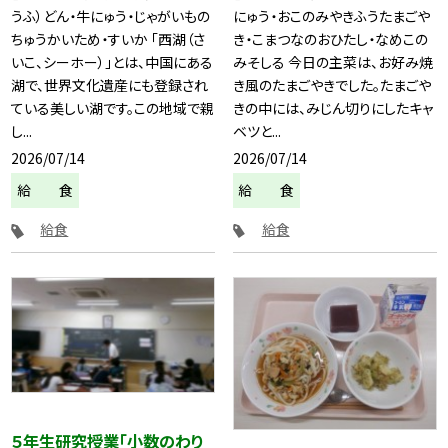
うふ）どん・牛にゅう・じゃがいもの
にゅう・おこのみやきふうたまごや
ちゅうかいため・すいか 「西湖（さ
き・こまつなのおひたし・なめこの
いこ、シーホー）」とは、中国にある
みそしる 今日の主菜は、お好み焼
湖で、世界文化遺産にも登録され
き風のたまごやきでした。たまごや
ている美しい湖です。この地域で親
きの中には、みじん切りにしたキャ
し...
ベツと...
2026/07/14
2026/07/14
給 食
給 食
給食
給食
５年生研究授業「小数のわり