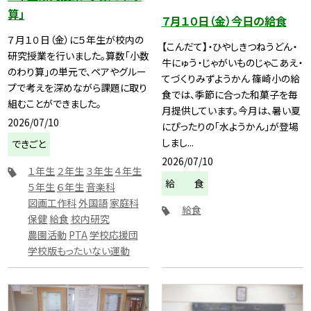
算」
７月１０日（金）今日の給食
７月１０日（金）に５年生が校内の
【こんだて】・ひやしきつねうどん・
研究授業を行いました。算数「小数
牛にゅう・じゃがいものじゃこあえ・
のわり算」の単元で、ペアやグルー
てづくりみずようかん 篠崎小の給
プで考えを深めながら課題に取り
食では、季節に合った和菓子を毎
組むことができました。
月提供しています。今月は、暑い夏
2026/07/10
にぴったりの「水ようかん」が登場
しまし...
できごと
2026/07/10
１年生
２年生
３年生
４年生
給 食
５年生
６年生
音楽科
図画工作科
外国語
家庭科
給食
保健
給食
校内研究
農園活動
PTA
学校応援団
学校版もったいない運動