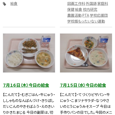
給食
図画工作科
外国語
家庭科
保健
給食
校内研究
農園活動
PTA
学校応援団
学校版もったいない運動
７月１６日（木）今日の給食
７月１５日（水）今日の給食
【こんだて】・むぎごはん・牛にゅう・
【こんだて】・てづくりピザパン・牛
ししゃものなんばんづけ・きりぼし
にゅう・こまツナサラダ・なつやさ
だいこんのやきそばふう・えのきい
いのとうにゅうみそスープ 今日は
りかきたまじる 今日の副菜は、切
手作りパンの日でした。今回のメニ