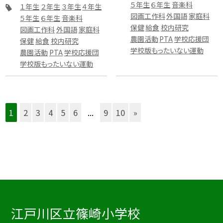
５年生
６年生
音楽科
１年生
２年生
３年生
４年生
図画工作科
外国語
家庭科
５年生
６年生
音楽科
保健
給食
校内研究
図画工作科
外国語
家庭科
農園活動
PTA
学校応援団
保健
給食
校内研究
学校版もったいない運動
農園活動
PTA
学校応援団
学校版もったいない運動
1
2
3
4
5
6
...
9
10
»
江戸川区立篠崎小学校