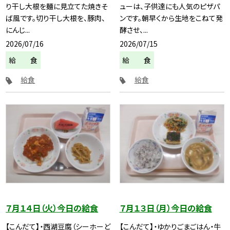
り干し大根を麺に見立てた焼きそ
ューは、子供達にも人気のピザパ
ば風です。切り干し大根を、豚肉、
ンです。朝早くから生地をこねて発
にんじ...
酵させ、...
2026/07/16
2026/07/15
給 食
給 食
給食
給食
７月１４日（火）今日の給食
７月１３日（月）今日の給食
【こんだて】・西湖豆腐（シーホーど
【こんだて】・ゆかりごまごはん・牛