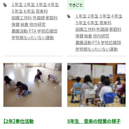
１年生
２年生
３年生
４年生
できごと
５年生
６年生
音楽科
１年生
２年生
３年生
４年生
図画工作科
外国語
家庭科
５年生
６年生
音楽科
保健
給食
校内研究
図画工作科
外国語
家庭科
農園活動
PTA
学校応援団
保健
給食
校内研究
学校版もったいない運動
農園活動
PTA
学校応援団
学校版もったいない運動
【2年】奉仕活動
5年生 音楽の授業の様子