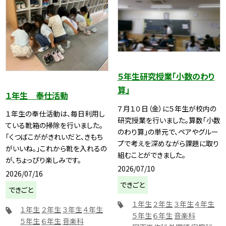
５年生研究授業「小数のわり
算」
１年生 奉仕活動
７月１０日（金）に５年生が校内の
１年生の奉仕活動は、毎日利用し
研究授業を行いました。算数「小数
ている靴箱の掃除を行いました。
のわり算」の単元で、ペアやグルー
「くつばこががきれいだと、きもち
プで考えを深めながら課題に取り
がいいね。」これから靴を入れるの
組むことができました。
が、ちょっぴり楽しみです。
2026/07/10
2026/07/16
できごと
できごと
１年生
２年生
３年生
４年生
１年生
２年生
３年生
４年生
５年生
６年生
音楽科
５年生
６年生
音楽科