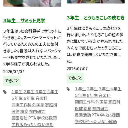
３年生 とうもろこしの皮むき
３年生 サミット見学
３年生はとうもろこしの皮むきを
３年生は、社会科見学でサミットに
行いました。とうもろこしの粒の多
行きました。スーパーマーケットが
さに驚いている姿が見られました。
行っているたくさんの工夫に気付
みんなで皮をむいたとうもろこし
きました。普段は入れないバックヤ
は、給食で美味しくいただきまし
ードも見学をさせていただき、楽し
た。
く学ぶ様子が見られました。
2026/07/07
2026/07/07
できごと
できごと
１年生
２年生
３年生
４年生
１年生
２年生
３年生
４年生
５年生
６年生
音楽科
５年生
６年生
音楽科
図画工作科
外国語
家庭科
図画工作科
外国語
家庭科
保健
給食
校内研究
保健
給食
校内研究
農園活動
PTA
学校応援団
農園活動
PTA
学校応援団
学校版もったいない運動
学校版もったいない運動