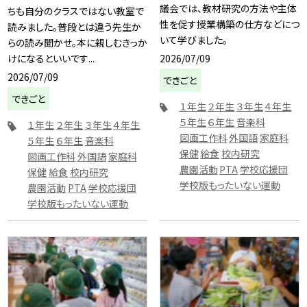
議会では、教材研究の方法や主体
ちも自分のクラスではない教室で
性を促す授業構築の仕方などにつ
読みました。普段とは違う先生か
いて学びました。
らの読み聞かせ。本に親しむきっか
2026/07/09
けになるといいです...
2026/07/09
できごと
できごと
１年生
２年生
３年生
４年生
５年生
６年生
音楽科
１年生
２年生
３年生
４年生
図画工作科
外国語
家庭科
５年生
６年生
音楽科
保健
給食
校内研究
図画工作科
外国語
家庭科
農園活動
PTA
学校応援団
保健
給食
校内研究
学校版もったいない運動
農園活動
PTA
学校応援団
学校版もったいない運動