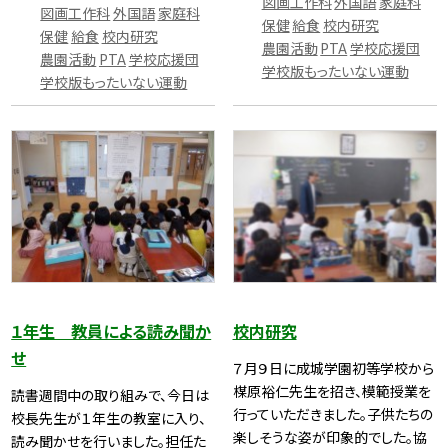
図画工作科
外国語
家庭科
図画工作科
外国語
家庭科
保健
給食
校内研究
保健
給食
校内研究
農園活動
PTA
学校応援団
農園活動
PTA
学校応援団
学校版もったいない運動
学校版もったいない運動
１年生 教員による読み聞か
校内研究
せ
７月９日に成城学園初等学校から
楳原裕仁先生を招き、模範授業を
読書週間中の取り組みで、今日は
行っていただきました。子供たちの
校長先生が１年生の教室に入り、
楽しそうな姿が印象的でした。協
読み聞かせを行いました。担任た