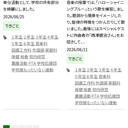
奉仕活動として、学校の共有部分
音楽の授業では、「ハローシャイニ
を綺麗にしました。
ングブルー」という歌を練習しまし
た。歌詞から情景をイメージした
2026/06/25
り、旋律の特徴をつかんだりして歌
できごと
いました。最後にはスペシャルゲス
トに作曲者の「西澤健治さん」をお
１年生
２年生
３年生
４年生
招きして、...
５年生
６年生
音楽科
2026/06/11
図画工作科
外国語
家庭科
保健
給食
校内研究
できごと
農園活動
PTA
学校応援団
学校版もったいない運動
１年生
２年生
３年生
４年生
５年生
６年生
音楽科
図画工作科
外国語
家庭科
保健
給食
校内研究
農園活動
PTA
学校応援団
学校版もったいない運動