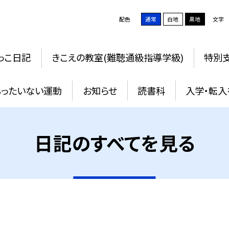
配色
通常
白地
黒地
文字
っこ日記
きこえの教室(難聴通級指導学級)
特別支
もったいない運動
お知らせ
読書科
入学・転入
日記のすべてを見る