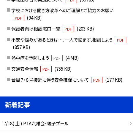
学校における働き方改革へのご理解とご協力のお願い
(94 KB)
PDF
保護者向け相談窓口一覧
(203 KB)
PDF
不安や悩みがあるときは…、一人で悩まず、相談しよう
PDF
(857 KB)
熱中症を予防しよう
(4 MB)
PDF
交通安全情報
(755 KB)
PDF
台風７・８号接近に伴う安全確保について
(177 KB)
PDF
新着記事
7/18( 土 ) PTA六雄会・親子プール