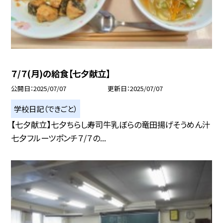
７/７(月)の給食【七夕献立】
公開日
2025/07/07
更新日
2025/07/07
学校日記（できごと）
【七夕献立】七夕ちらし寿司牛乳ぼらの竜田揚げそうめん汁
七夕フルーツポンチ７/７の...