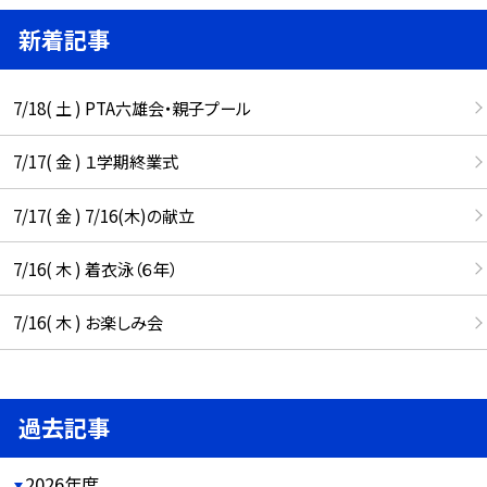
新着記事
7/18( 土 ) PTA六雄会・親子プール
7/17( 金 ) １学期終業式
7/17( 金 ) 7/16(木)の献立
7/16( 木 ) 着衣泳（６年）
7/16( 木 ) お楽しみ会
過去記事
2026年度