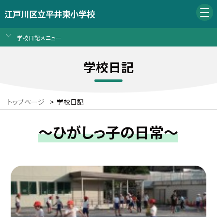
江戸川区立平井東小学校
学校日記メニュー
学校日記
トップページ
>
学校日記
～ひがしっ子の日常～