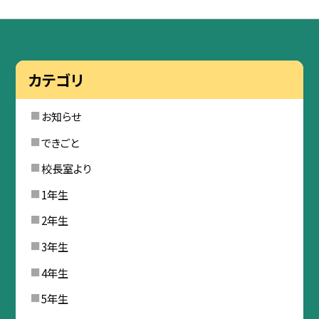
カテゴリ
お知らせ
できごと
校長室より
1年生
2年生
3年生
4年生
5年生