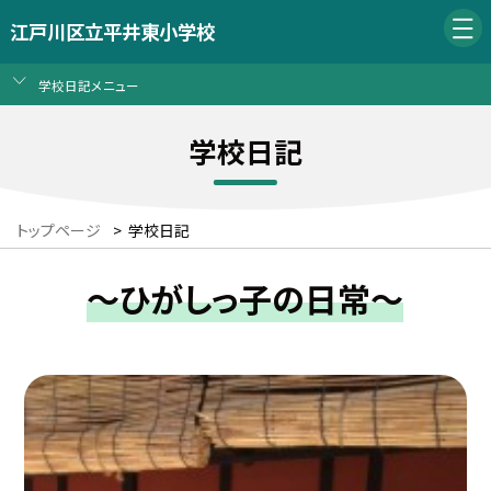
江戸川区立平井東小学校
学校日記メニュー
学校日記
トップページ
>
学校日記
～ひがしっ子の日常～